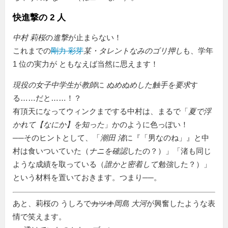
快進撃の 2 人
中村 莉桜
の
進撃
が止まらない！
これまでの
剛力 彩芽
某・タレントなみのゴリ押し
も、学年
1 位の実力が ともなえば当然に思えます！
現役の女子中学生
が
教師
に
ぬめぬめした触手を要求
す
る……だと……！？
有頂天になってウィンクまでする中村は、まるで「
夏で浮
かれて【なにか】を知った
」かのように色っぽい！
──そのヒントとして、「
潮田 渚
に『
男なのね
』と中
村は食いついていた（
ナニを確認
したの？）」「渚も同じ
ような成績を取っている（
誰かと密着して勉強
した？）」
という材料を置いておきます。つまり──。
あと、莉桜の うしろで
カツオ
岡島 大河
が興奮したような表
情で笑えます。