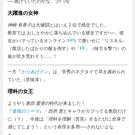
──透けていたのかな。ブr（ry
大躍進の女神
神崎 有希子
は大健闘とはいえ 2 位で残念でした。
教室では おしとやかに落ち込んでいる彼女ですが──、彼
女がハマっているオンライン
FPS
で腹いせに「リスキル」
（復活したばかりの敵を倒す）や「
FF
」（味方を撃つ）の
嵐が吹き荒れそう……！
一方『
かりあげクン
』は、学秀のネクタイで
耳を責められ
ていた（意味深）。
理科の女王
ようやく
奥田 愛美
の時代が来ました！
『
食戟のソーマ
』・
田所 恵
とキャラがカブってる奥田だけ
に（？）、今後は「
理科を理解
（苦笑）するたびに
全身で
感じてしまう
！」という表現を多用──されないよな
ぁ……。