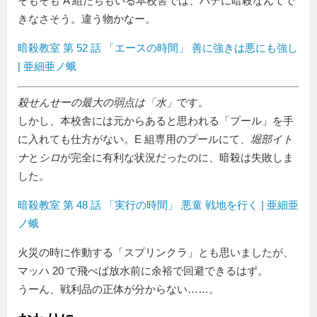
そもそも A 組たちもいる本校舎では、ハデに暗殺なんてで
きなさそう。違う物かなー。
暗殺教室 第 52 話 「エースの時間」 善に強きは悪にも強し
| 亜細亜ノ蛾
殺せんせーの最大の弱点は「水」
です。
しかし、本校舎には元からあると思われる「プール」を手
に入れても仕方がない。E 組専用のプールにて、
堀部イト
ナ
と
シロ
が完全に有利な状況だったのに、暗殺は失敗しま
した。
暗殺教室 第 48 話 「実行の時間」 悪童 戦地を行く | 亜細亜
ノ蛾
火災の時に作動する「スプリンクラ」とも思いましたが、
マッハ 20 で飛べば放水前に余裕で回避できるはず。
うーん、戦利品の正体が分からない……。