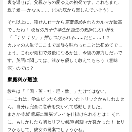
裏を返せば、父親からの愛ゆえの挑発です。これもまた、
親子愛──かなぁ……（心の底から楽しんでいそう）。
それ以上に、殺せんせーから
言葉責め
されるカルマが最高
でしたね！
現役の男子中学生
が
担任の教師
に
太い棒
を
「
くり くり
」押しつけられる
……だと……！？
カルマの人生でここまで屈辱を味わったことは初めてでし
ょう。これが最初で最後になるかは、今後の努力しだいで
す。英語に関しては、渚から優しく教えてもらう（意味
深）のでは？
家庭科が最強
教科は「
国・英・社・理・数
」だけではない。
──これは、学生だったら気がついたトリックかもしれませ
ん。自分は完全に意表を突かれて感動しました。
まさか
寺坂 竜馬
に頭脳プレイを仕掛けられるとは！ それ
に、もしかしたら初セリフな
狭間 綺羅々
が良かった！ セリ
フからして、彼女の発案でしょうかね。