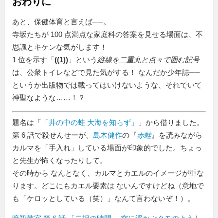
おわりに
あと、保健体育と言えば──。
寺坂たちが 100 点満点な家庭科の答案を見せる場面は、不
思議とキケンな気がします！
1 位を示す「
((1))
」という
縦線を二重丸と点々で囲む記号
は、公衆トイレなどで見た気がする！ なんだか少年誌──
というか出版物では載ってはいけないような、それでいて
神聖なような……！？
題名は「
井の中の蛙 大海を知らず
」から借りました。
第 6 話で殺せんせーが、
島木健作
の『
赤蛙
』を読みながら
カルマを「手入れ」している場面が印象的でした。ちょっ
と先生が怖くなったりして。
その時から なんとなく、カルマとカエルのイメージが重な
ります。どこにもカエル要素は ないんですけどね（意地で
も「ケロッとしている（笑）」なんて言わないぞ！）。