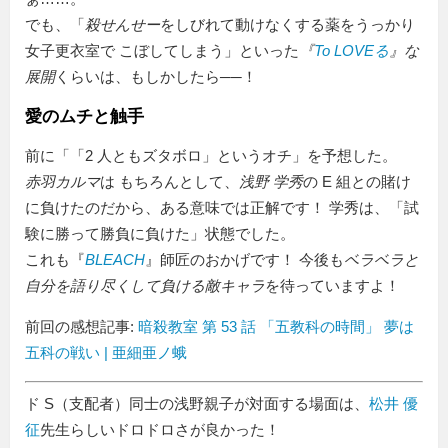
でも、「
殺せんせー
をしびれて動けなくする薬をうっかり
女子更衣室で こぼしてしまう」といった
『
To LOVEる
』な
展開
くらいは、もしかしたら──！
愛のムチと触手
前に
「2 人ともズタボロ」というオチ
を予想した。
赤羽カルマ
は もちろんとして、
浅野 学秀
の E 組との賭け
に負けたのだから、ある意味では正解です！ 学秀は、「試
験に勝って勝負に負けた」状態でした。
これも『
BLEACH
』師匠のおかげです！ 今後も
ベラベラと
自分を語り尽くして負ける敵キャラ
を待っていますよ！
前回の感想記事:
暗殺教室 第 53 話 「五教科の時間」 夢は
五科の戦い | 亜細亜ノ蛾
ド S（支配者）同士の浅野親子が対面する場面は、
松井 優
征
先生らしいドロドロさが良かった！