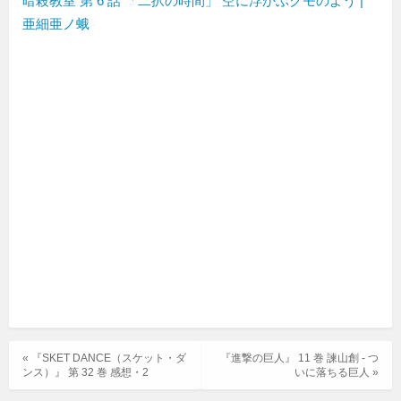
暗殺教室 第 6 話 「二択の時間」 空に浮かぶクモのよう |
亜細亜ノ蛾
« 『SKET DANCE（スケット・ダ
『進撃の巨人』 11 巻 諫山創 - つ
ンス）』 第 32 巻 感想・2
いに落ちる巨人 »