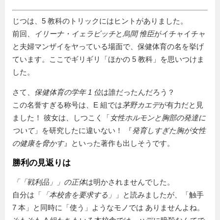
じつは、5 教科のトリックにはヒントがありました。
前回、
イリーナ・イェラビッチ
と
烏間 惟臣
がイチャイチャ
と夫婦マンザイをヤっている場面で、保健体育の名を挙げ
ています。ここでギリギリ「ほかの 5 教科」を思いつけま
した。
さて、
保健体育の学年 1 位
は誰だったんだろう？
この名誉すぎる称号は、E 組では
茅野カエデ
が有力だと見
ました！ 彼女は、しつこく「
女性ホルモンと胸部の発達に
ついて
」を研究したに違いない！ 『
発育しすぎた胸が女性
の健康を脅かす
』といった著作も出しそうです。
勝利の見返りは
「
戦利品
」の正体
は明かされませんでした。
自分は「
本校舎を要求する
」と読みましたが、
触手
7 本
と同時に「使う」ようなモノでは ありませんよね。