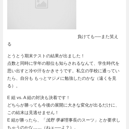
負けても──また笑え
る
とうとう期末テストの結果が出ました！
点数と同時に学年の順位も知らされるなんて、学生時代を
思い出すと冷や汗をかきそうです。私立の学校に通ってい
たら、自分も もっとマジメに勉強したのかな（遠くを見
る）。
E 組 vs. A 組の対決も決着です！
どちらが勝っても今後の展開に大きな変化が出るだけに、
この結末は見逃せません！
E 組が勝ったら、「
浅野 學峯
理事長のスーツ」とか要求し
ちゃうのかな……（ねェ──よ？）。