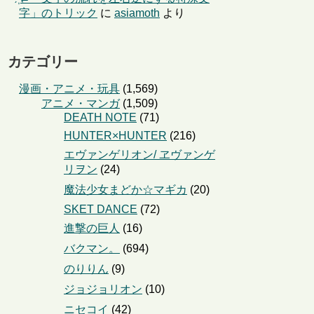
字」のトリック
に
asiamoth
より
カテゴリー
漫画・アニメ・玩具
(1,569)
アニメ・マンガ
(1,509)
DEATH NOTE
(71)
HUNTER×HUNTER
(216)
エヴァンゲリオン/ ヱヴァンゲ
リヲン
(24)
魔法少女まどか☆マギカ
(20)
SKET DANCE
(72)
進撃の巨人
(16)
バクマン。
(694)
のりりん
(9)
ジョジョリオン
(10)
ニセコイ
(42)