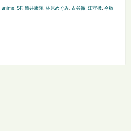
,
anime
,
SF
,
筒井康隆
,
林原めぐみ
,
古谷徹
,
江守徹
,
今敏