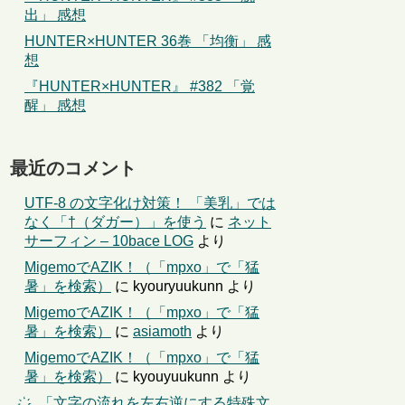
出」 感想
HUNTER×HUNTER 36巻 「均衡」 感
想
『HUNTER×HUNTER』 #382 「覚
醒」 感想
最近のコメント
UTF-8 の文字化け対策！ 「美乳」では
なく「†（ダガー）」を使う
に
ネット
サーフィン – 10bace LOG
より
MigemoでAZIK！（「mpxo」で「猛
暑」を検索）
に
kyouryuukunn
より
MigemoでAZIK！（「mpxo」で「猛
暑」を検索）
に
asiamoth
より
MigemoでAZIK！（「mpxo」で「猛
暑」を検索）
に
kyouyuukunn
より
҉←「文字の流れを左右逆にする特殊文