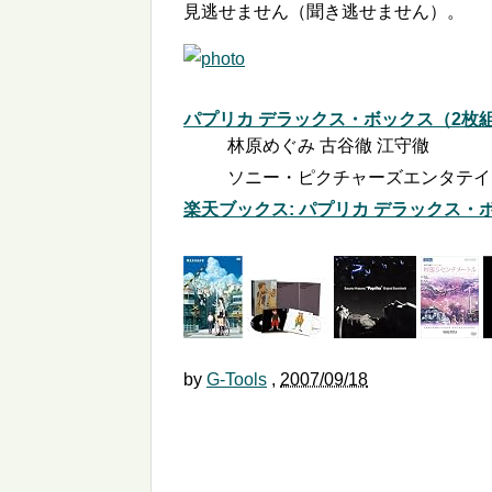
見逃せません（聞き逃せません）。
パプリカ デラックス・ボックス（2枚
林原めぐみ 古谷徹 江守徹
ソニー・ピクチャーズエンタテインメン
楽天ブックス: パプリカ デラックス・
by
G-Tools
,
2007/09/18