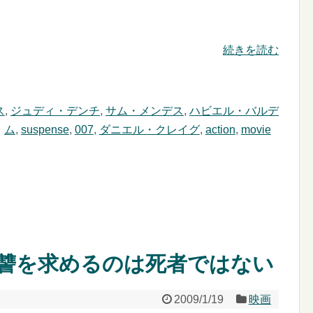
続きを読む
ス
,
ジュディ・デンチ
,
サム・メンデス
,
ハビエル・バルデ
ム
,
suspense
,
007
,
ダニエル・クレイグ
,
action
,
movie
– 復讐を求めるのは死者ではない
2009/1/19
映画