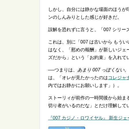
しかし、自分には静かな場面のほうが
ンのしんみりとした感じが好きだ。
誤解を恐れずに言うと、「007 シリ
これは、別に「007 は古いから も
はなく、「慰めの報酬」が新しいジェー
ズだから」という「お約束」を入れて
──つまりは、
あまり 007 っぽくない
。
は、「オレが見たかったのは
コレジャ
内ではお静かにお願いします」）。
ストーリィが前作の一時間後から始ま
切り者がいるのだな」とだけ理解して
『007 カジノ・ロワイヤル』 新生ジェ