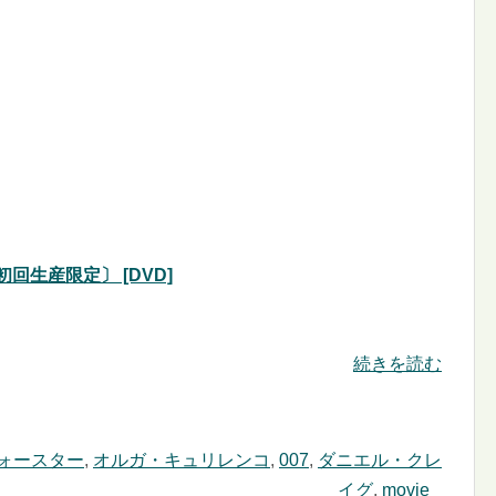
初回生産限定〕 [DVD]
続きを読む
ォースター
,
オルガ・キュリレンコ
,
007
,
ダニエル・クレ
イグ
,
movie