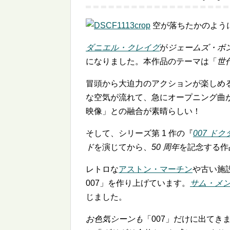
空が落ちたかのよう
ダニエル・クレイグ
が
ジェームズ・ボ
になりました。本作品のテーマは「
世
冒頭から大迫力のアクションが楽しめる
な空気が流れて、急にオープニング曲
映像」との融合が素晴らしい！
そして、シリーズ第 1 作の『
007 ド
ド
を演じてから、
50 周年
を記念する作
レトロな
アストン・マーチン
や古い施
007」を作り上げています。
サム・メ
じました。
お色気シーンも
「007」だけに出てき