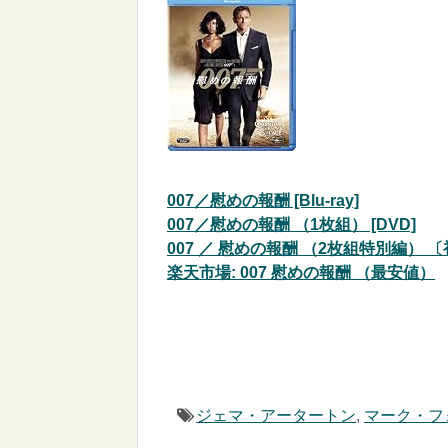
007／慰めの報酬 [Blu-ray]
007／慰めの報酬 （1枚組） [DVD]
007 ／ 慰めの報酬 （2枚組特別編） 〔
楽天市場: 007 慰めの報酬 （最安値）
ジェマ・アータートン
,
マーク・フ