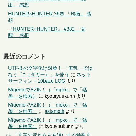
出」 感想
HUNTER×HUNTER 36巻 「均衡」 感
想
『HUNTER×HUNTER』 #382 「覚
醒」 感想
最近のコメント
UTF-8 の文字化け対策！ 「美乳」では
なく「†（ダガー）」を使う
に
ネット
サーフィン – 10bace LOG
より
MigemoでAZIK！（「mpxo」で「猛
暑」を検索）
に
kyouryuukunn
より
MigemoでAZIK！（「mpxo」で「猛
暑」を検索）
に
asiamoth
より
MigemoでAZIK！（「mpxo」で「猛
暑」を検索）
に
kyouyuukunn
より
҉←「文字の流れを左右逆にする特殊文