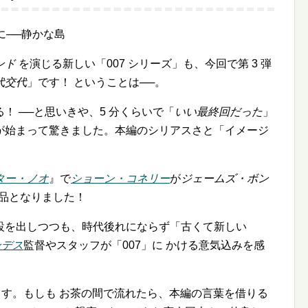
に──静かな島
ンド
を演じる新しい「007 シリーズ」も、今回で第 3 弾
代交代
」です！ ということは──。
！ ──と思いきや、5 分くらいで「
いい最終回だった
」
が始まって驚きました。本編のシリアスさと「イメージ
クター・ノオ
』で
ショーン・コネリー
が
ジェームズ・ボン
品となりました！
設を出しつつも、時代後れにならず「古くて新しい
ンデス
監督やスタッフが「007」に かける意気込みを感
ます。もしも お茶の間で流れたら、本編の言葉を借りる