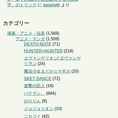
字」のトリック
に
asiamoth
より
カテゴリー
漫画・アニメ・玩具
(1,569)
アニメ・マンガ
(1,509)
DEATH NOTE
(71)
HUNTER×HUNTER
(216)
エヴァンゲリオン/ ヱヴァンゲ
リヲン
(24)
魔法少女まどか☆マギカ
(20)
SKET DANCE
(72)
進撃の巨人
(16)
バクマン。
(694)
のりりん
(9)
ジョジョリオン
(10)
ニセコイ
(42)