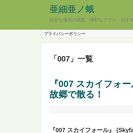
亜細亜ノ蛾
好きな漫画の感想、便利なアプリ・おす
プライバシーポリシー
「
007
」
一覧
『007 スカイフォ
故郷で散る！
『007 スカイフォール』 (Skyfal