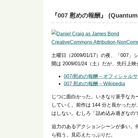
『007 慰めの報酬』 (Quantum o
CreativeCommons Attribution-NonComm
土曜日（2009/01/17）の夜、「00
開は 2009/01/24（土）だが、先行
007/慰めの報酬 – オフィシャル
007 慰めの報酬 – Wikipedia
じつに面白かった。いきなり派手なカ
していく。前作は 144 分と長かった
はしない。むしろ「詰め込み過ぎなの
迫力のあるアクションシーンが多い。
ら戦う。見応えたっぷりだ。