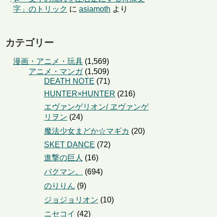
字」のトリック
に
asiamoth
より
カテゴリー
漫画・アニメ・玩具
(1,569)
アニメ・マンガ
(1,509)
DEATH NOTE
(71)
HUNTER×HUNTER
(216)
エヴァンゲリオン/ ヱヴァンゲ
リヲン
(24)
魔法少女まどか☆マギカ
(20)
SKET DANCE
(72)
進撃の巨人
(16)
バクマン。
(694)
のりりん
(9)
ジョジョリオン
(10)
ニセコイ
(42)