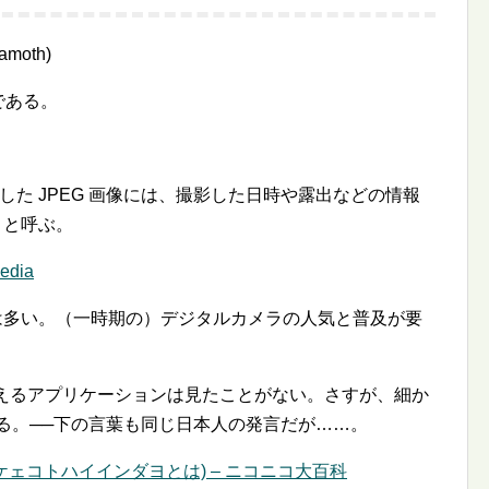
iamoth)
ルである。
影した JPEG 画像には、撮影した日時や露出などの情報
 と呼ぶ。
pedia
ールは多い。（一時期の）デジタルカメラの人気と普及が要
IF を扱えるアプリケーションは見たことがない。さすが、細か
る。──下の言葉も同じ日本人の発言だが……。
ケェコトハイインダヨとは) – ニコニコ大百科