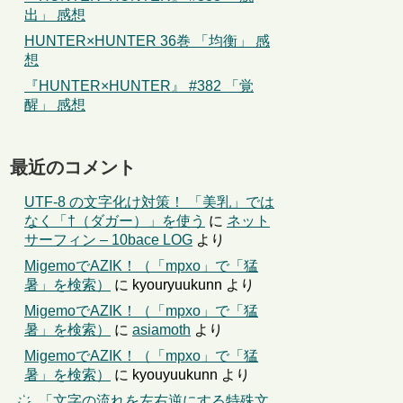
出」 感想
HUNTER×HUNTER 36巻 「均衡」 感
想
『HUNTER×HUNTER』 #382 「覚
醒」 感想
最近のコメント
UTF-8 の文字化け対策！ 「美乳」では
なく「†（ダガー）」を使う
に
ネット
サーフィン – 10bace LOG
より
MigemoでAZIK！（「mpxo」で「猛
暑」を検索）
に
kyouryuukunn
より
MigemoでAZIK！（「mpxo」で「猛
暑」を検索）
に
asiamoth
より
MigemoでAZIK！（「mpxo」で「猛
暑」を検索）
に
kyouyuukunn
より
҉←「文字の流れを左右逆にする特殊文