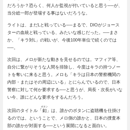
だろうか？恐らく、何人か監視が付いていると思う──が、
当分総一郎が登場する事はないだろうな。
ライトは、まだLと戦っている──まるで、DIOがジョース
ターの血統と戦っている、みたいな感じだった。──まさ
か、「キラ対L」の戦いが、今後100年単位で続くのでは
──。
次回は、メロが新たな動きを見せるのでは。マフィア等、
自分に繋がりそうな人間を排除し、今度はキラの持つノー
トを奪いに来ると思う。メロも「キラは日本の警察機関の
内部・またはその周辺にいる」とにらんでいるので、日本
警察に対して何か要求する──と思うが、局長・次長がいな
い今、誰にどんな要求をするんだろう。
ボタン
次回のタイトル「
釦
」は、誰かのボタンに盗聴機を仕掛け
るのでは。ということで、メロ側の誰かと、日本の捜査本
部の誰かが対面する──という展開になると面白い。