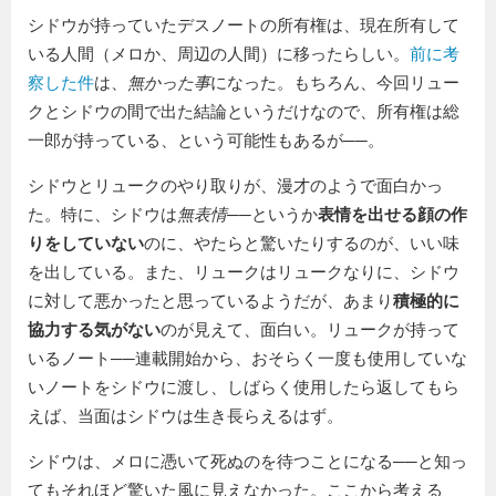
シドウが持っていたデスノートの所有権は、現在所有して
いる人間（メロか、周辺の人間）に移ったらしい。
前に考
察した件
は、
無かった事
になった。もちろん、今回リュー
クとシドウの間で出た結論というだけなので、所有権は総
一郎が持っている、という可能性もあるが──。
シドウとリュークのやり取りが、漫才のようで面白かっ
た。特に、シドウは
無表情
──というか
表情を出せる顔の作
りをしていない
のに、やたらと驚いたりするのが、いい味
を出している。また、リュークはリュークなりに、シドウ
に対して悪かったと思っているようだが、あまり
積極的に
協力する気がない
のが見えて、面白い。リュークが持って
いるノート──連載開始から、おそらく一度も使用していな
いノートをシドウに渡し、しばらく使用したら返してもら
えば、当面はシドウは生き長らえるはず。
シドウは、メロに憑いて死ぬのを待つことになる──と知っ
てもそれほど驚いた風に見えなかった。ここから考える