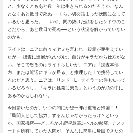
と、少なくともあと数十年は生きられるのだろうか。なん
となくあと数日で死ぬ──くらい切羽詰まった状態になって
いるかと思った。──いや、間の抜けた顔をしたシドウのこ
とだから、あと数日で死ぬ──という状況を解かっていない
のかも。
ライトは、ニアに散々
イヤミ
を言われ、殺意が芽生えてい
たが──捜査に進展がないのは、自分がキラだから仕方がな
い。そこで怒るのはライトらしいが、ニアは「捜査本部
内、または近辺にキラが居る」と推理した上で挑発してい
るのだと思う。ニアは、リンド・L・テイラーの件も知って
いるだろうし、「キラは挑発に乗る」というのが頭の中に
あるのかもしれない。
今回驚いたのが、いつの間にか総一郎は粧裕と帰国！！
「民間人として協力」するんじゃなかったっけ？という
か、国家機密──どころか
人間界最高レベルの秘密
、デスノ
ートを所有していた人間が、そんなに簡単に帰国できたの