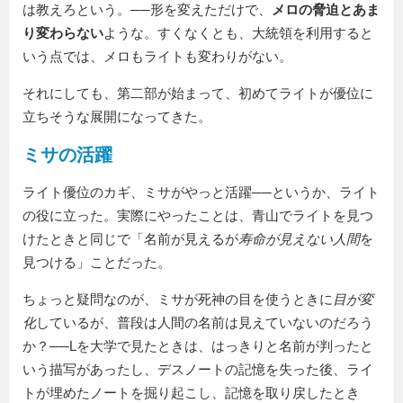
は教えろという。──形を変えただけで、
メロの脅迫とあま
り変わらない
ような。すくなくとも、大統領を利用すると
いう点では、メロもライトも変わりがない。
それにしても、第二部が始まって、初めてライトが優位に
立ちそうな展開になってきた。
ミサの活躍
ライト優位のカギ、ミサがやっと活躍──というか、ライト
の役に立った。実際にやったことは、青山でライトを見つ
けたときと同じで「名前が見えるが
寿命が見えない人間
を
見つける」ことだった。
ちょっと疑問なのが、ミサが死神の目を使うときに
目が変
化
しているが、普段は人間の名前は見えていないのだろう
か？──Lを大学で見たときは、はっきりと名前が判ったと
いう描写があったし、デスノートの記憶を失った後、ライ
トが埋めたノートを掘り起こし、記憶を取り戻したとき