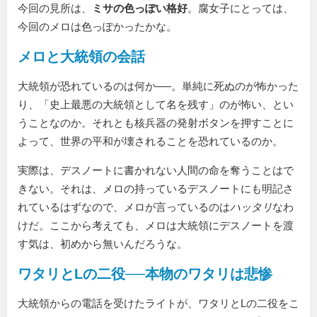
今回の見所は、
ミサの色っぽい格好
。腐女子にとっては、
今回のメロは色っぽかったかな。
メロと大統領の会話
大統領が恐れているのは何か──。単純に死ぬのが怖かった
り、「史上最悪の大統領として名を残す」のが怖い、とい
うことなのか。それとも核兵器の発射ボタンを押すことに
よって、世界の平和が壊されることを恐れているのか。
実際は、デスノートに書かれない人間の命を奪うことはで
きない。それは、メロの持っているデスノートにも明記さ
れているはずなので、メロが言っているのは
ハッタリ
なわ
けだ。ここから考えても、メロは大統領にデスノートを渡
す気は、初めから無いんだろうな。
ワタリとLの二役──本物のワタリは悲惨
大統領からの電話を受けたライトが、ワタリとLの二役をこ