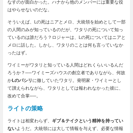
なすのが面白かった。ハナから他のメンバーには重要な役
はやらせないのだな。
そういえば、Lの死はニアとメロ、大統領を始めとして一部
の人間のみが知っているのだが、ワタリの死について知っ
ているのは誰だろう？ロジャーは、Lの死についてはニアと
メロに話した。しかし、ワタリのことは何も言っていなか
ったはず。
ワイミーがワタリと知っている人間はどれくらいいるんだ
ろうか？──ワイミーズハウスの創立者でありながら、何故
か
Lのパシリ
に徹していたワタリ。発明家・ワイミーとし
て讃えられながら、ワタリとしては報われなかった彼に、
改めて合掌──。
ライトの策略
ライトは相変わらず、
ギブ＆テイクという精神を持ってい
ない
ようだ。大統領には大して情報を与えず、必要な情報