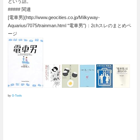
という話。
##### 関連
[電車男](http://www.geocities.co.jp/Milkyway-
Aquarius/7075/trainman.html “電車男”)：2chスレのまとめペ
ージ
by
G-Tools