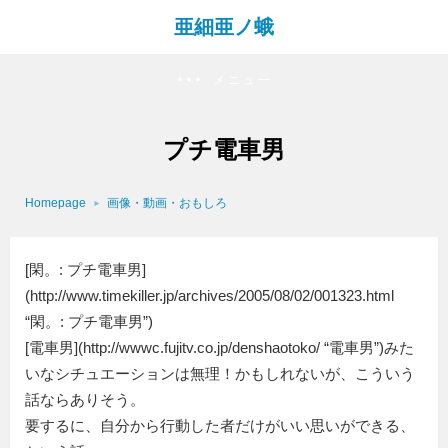
亜細亜ノ蛾
メニュー
プチ電車男
Homepage
画像・動画・おもしろ
[閑。: プチ電車男]
(http://www.timekiller.jp/archives/2005/08/02/001323.html
“閑。: プチ電車男”)
[電車男](http://wwwc.fujitv.co.jp/denshaotoko/ “電車男”)みた
いなシチュエーションは無理！かもしれないが、こういう
話ならありそう。
要するに、自分から行動した者だけがいい思いができる、