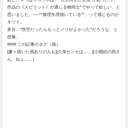
作品の《スピリット》が通じる物同士*でやって欲しい、と
思いました。──**無理矢理描いている**、って感じるのが
キツイ。
多分、*悟空だったらもっとノリがよかった*だろうな、と
想像。
#### この記事のタグ（偽）
[嫌々描いた感ありの人も][久保センセは……][小畑絵の両さ
ん、ねぇ……]