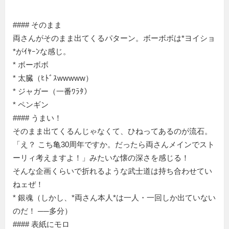
#### そのまま
両さんがそのまま出てくるパターン。ボーボボは*ヨイショ
*がｲﾔｰﾝな感じ。
* ボーボボ
* 太臓（ﾋﾄﾞｽwwwww）
* ジャガー（一番ﾜﾗﾀ）
* ペンギン
#### うまい！
そのまま出てくるんじゃなくて、ひねってあるのが流石。
「え？ こち亀30周年ですか。だったら両さんメインでスト
ーリィ考えますよ！」みたいな懐の深さを感じる！
そんな企画くらいで折れるような武士道は持ち合わせてい
ねェぜ！
* 銀魂（しかし、*両さん本人*は一人・一回しか出ていない
のだ！ ──多分）
#### 表紙にモロ