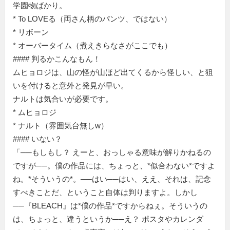
学園物ばかり。
* To LOVEる（両さん柄のパンツ、ではない）
* リボーン
* オーバータイム（煮えきらなさがここでも）
#### 判るかこんなもん！
ムヒョロジは、山の怪が山ほど出てくるから怪しい、と狙
いを付けると意外と発見が早い。
ナルトは気合いが必要です。
* ムヒョロジ
* ナルト（雰囲気台無しw）
#### いない？
「──もしもし？ えーと、おっしゃる意味が解りかねるの
ですが──。僕の作品には、ちょっと、*似合わない*ですよ
ね。*そういうの*。──はい──はい、ええ、それは、記念
すべきことだ、ということ自体は判りますよ。しかし
──『BLEACH』は*僕の作品*ですからねぇ。そういうの
は、ちょっと、違うというか──え？ ポスタやカレンダ