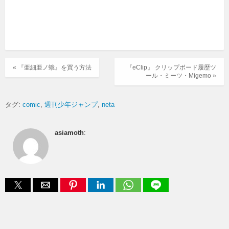
« 『亜細亜ノ蛾』を買う方法
『eClip』 クリップボード履歴ツ
ール・ミーツ・Migemo »
タグ:
comic
週刊少年ジャンプ
neta
asiamoth
: