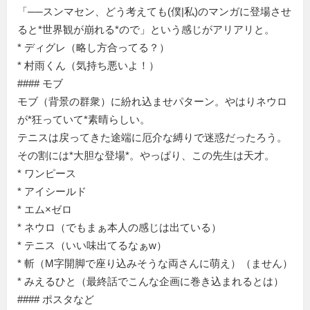
「──スンマセン、どう考えても(僕|私)のマンガに登場させ
ると*世界観が崩れる*ので」という感じがアリアリと。
* ディグレ（略し方合ってる？）
* 村雨くん（気持ち悪いよ！）
#### モブ
モブ（背景の群衆）に紛れ込ませパターン。やはりネウロ
が*狂っていて*素晴らしい。
テニスは戻ってきた途端に厄介な縛りで迷惑だったろう。
その割には*大胆な登場*。やっぱり、この先生は天才。
* ワンピース
* アイシールド
* エム×ゼロ
* ネウロ（でもまぁ本人の感じは出ている）
* テニス（いい味出てるなぁw）
* 斬（M字開脚で座り込みそうな両さんに萌え）（ません）
* みえるひと（最終話でこんな企画に巻き込まれるとは）
#### ポスタなど