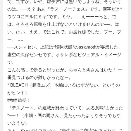
で、ですか。いや、虚夜宮には無いでしょうね、そういう
のは。──え？ ああ『ラス・ノーチェス』です。漢字だと*
ウツロにヨルにミヤ*です。ミヤ。──えーーーっと、で
は、そろそろ原稿を仕上げないといけませんので──。は
い、はい、ええ、ではこれで。お疲れ様でした」プー、プ
ー、……
──スンマセン、上記は*曖昧状態*のasiamothが妄想した、
虚空の久保センセです。オサレ系なビジュアル・イメージ
で。
こんな感じで断ると思ったが、ちゃんと両さんはいた！ 一
番見つけるのが難しかったなー。
* BLEACH（超激ムズ。本編にいるはずがない、というの
がヒント）
#### 総括！
『デスノート』の連載が終わっていて、ある意味*よかった
*──！（小畑・画の両さん、見たかったようなそうでもな
いような）
あと、やっぱりコラボは、*先生同士に交流*があったり、*