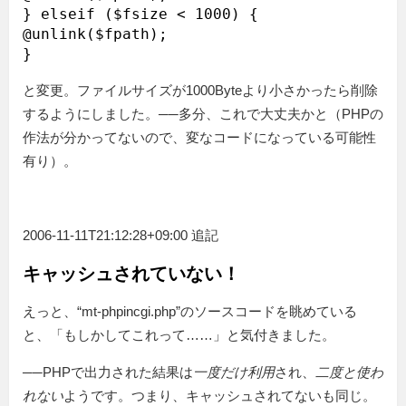
} elseif ($fsize < 1000) {

@unlink($fpath);

と変更。ファイルサイズが1000Byteより小さかったら削除
するようにしました。──多分、これで大丈夫かと（PHPの
作法が分かってないので、変なコードになっている可能性
有り）。
2006-11-11T21:12:28+09:00 追記
キャッシュされていない！
えっと、“mt-phpincgi.php”のソースコードを眺めている
と、「もしかしてこれって……」と気付きました。
──PHPで出力された結果は
一度だけ利用
され、
二度と使わ
れない
ようです。つまり、キャッシュされてないも同じ。