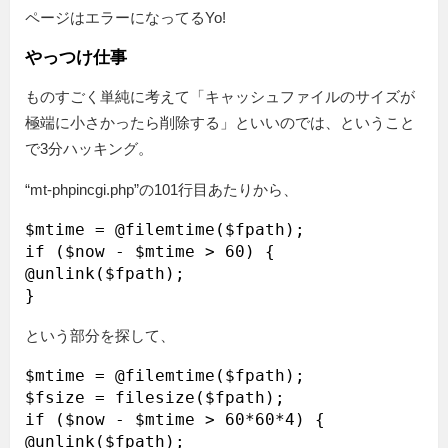
ページはエラーになってるYo!
やっつけ仕事
ものすごく単純に考えて「キャッシュファイルのサイズが
極端に小さかったら削除する」といいのでは、ということ
で3分ハッキング。
“mt-phpincgi.php”の101行目あたりから、
$mtime = @filemtime($fpath);

if ($now - $mtime > 60) {

@unlink($fpath);

という部分を探して、
$mtime = @filemtime($fpath);

$fsize = filesize($fpath);

if ($now - $mtime > 60*60*4) {

@unlink($fpath);
