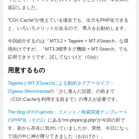
追記しました。
“CGI::Cache”が使えている場合でも、出力をPHP化できる
と、いろいろメリットがあるので、導入をお勧めします。
今回紹介するのは「MT3.2 + Tagwire + MT-XSearch」な環
境向けですが、「MT3.3標準タグ機能 + MT-Search」でも
応用できそうです。試してないけど（©(o)）
用意するもの
TagwireとMT-XSearchによる動的タグアーカイブ –
Ogawa::Memoranda
の「少し進んだ話題」の前まで
（CGI::Cacheを利用する前まで）の導入が必要です。
The blog of H.Fujimoto：コメント／検索関連テンプレート
のPHP化（その1）
にある“mt-phpincgi.php”が今回の肝で
す。前から存在に気付いていましたが、突然、今日になっ
て頭の中に神が降りてきました（おおげさ）。