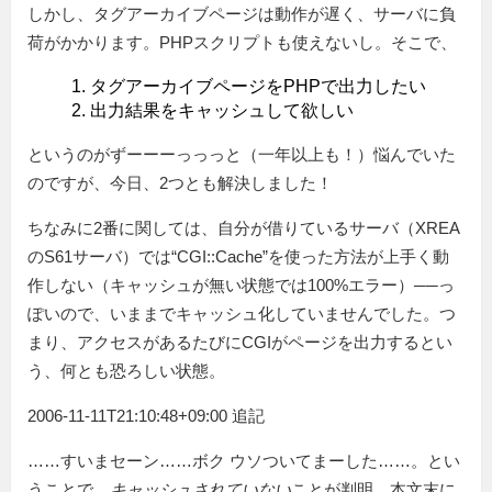
しかし、タグアーカイブページは動作が遅く、サーバに負
荷がかかります。PHPスクリプトも使えないし。そこで、
タグアーカイブページをPHPで出力したい
出力結果をキャッシュして欲しい
というのがずーーーっっっと（一年以上も！）悩んでいた
のですが、今日、2つとも解決しました！
ちなみに2番に関しては、自分が借りているサーバ（XREA
のS61サーバ）では“CGI::Cache”を使った方法が上手く動
作しない（キャッシュが無い状態では100%エラー）──っ
ぽいので、いままでキャッシュ化していませんでした。つ
まり、アクセスがあるたびにCGIがページを出力するとい
う、何とも恐ろしい状態。
2006-11-11T21:10:48+09:00 追記
……すいまセーン……ボク ウソついてまーした……。とい
うことで、
キャッシュされていない
ことが判明。本文末に