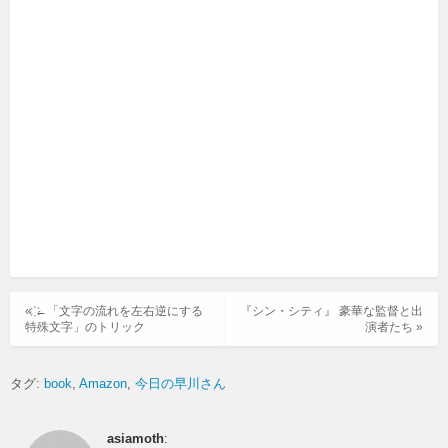
« ҉←「文字の流れを左右逆にする
『シン・シティ』 豪華な監督と出
特殊文字」のトリック
演者たち »
タグ:
book
Amazon
今日の早川さん
asiamoth
: