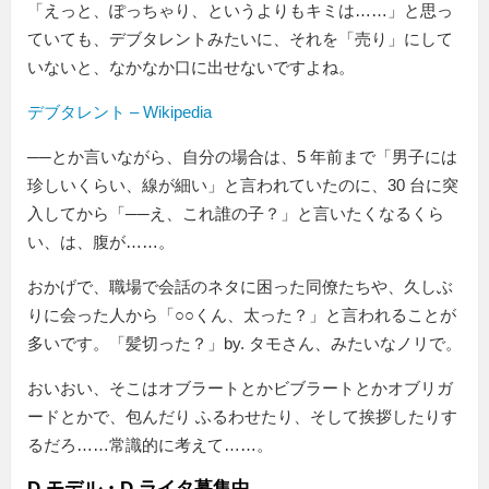
「えっと、ぽっちゃり、というよりもキミは……」と思っ
ていても、デブタレントみたいに、それを「売り」にして
いないと、なかなか口に出せないですよね。
デブタレント – Wikipedia
──とか言いながら、自分の場合は、5 年前まで「男子には
珍しいくらい、線が細い」と言われていたのに、30 台に突
入してから「──え、これ誰の子？」と言いたくなるくら
い、は、腹が……。
おかげで、職場で会話のネタに困った同僚たちや、久しぶ
りに会った人から「○○くん、太った？」と言われることが
多いです。「髪切った？」by. タモさん、みたいなノリで。
おいおい、そこはオブラートとかビブラートとかオブリガ
ードとかで、包んだり ふるわせたり、そして挨拶したりす
るだろ……常識的に考えて……。
D モデル・D ライタ募集中