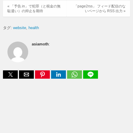
« 「予告.in」で犯罪（と税金の無
「page2rss」 フィード配信のな
駄遣い）の抑止を期待
いページから RSS 出力 »
タグ:
website
health
asiamoth
: