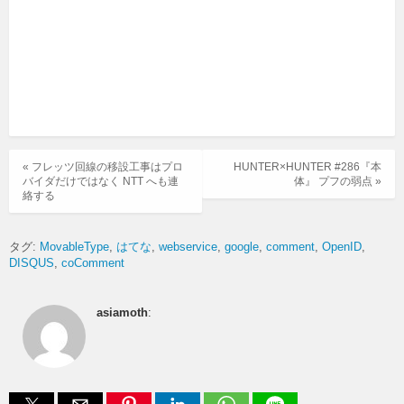
« フレッツ回線の移設工事はプロ
HUNTER×HUNTER #286『本
バイダだけではなく NTT へも連
体』 プフの弱点 »
絡する
タグ:
MovableType
はてな
webservice
google
comment
OpenID
DISQUS
coComment
asiamoth
: