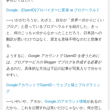
Google、[OpenID]プロバイダーに変身 at ブログヘラルド
──いかがだろうか。わざと、自分が「
世界一分かりにくい
ブログ
」と思っているブログヘラルドを紹介した。きっ
と、
何のこっちゃ分からなかった
ことだろう。日本語への
翻訳が悪いだけではなく、原文も意味不明なのだと想像す
る。
ようするに、
Google アカウントで OpenID を使うために
は、ブログサービスの Blogger でブログを作成する必要が
ある
のだ。具体的な方法は下記の記事が写真入りで分かり
やすい。
GoogleアカウントでOpenID – ウェブと猿とプログラミン
グ
──いやいや、アホか。
Google のアカウント情報
があるの
だから、これを公開すれば良いだけじゃないか。何が悲し