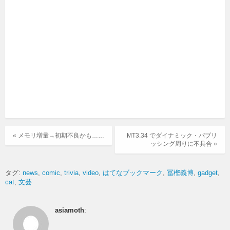
« メモリ増量→初期不良かも……
MT3.34 でダイナミック・パブリ
ッシング周りに不具合 »
タグ:
news
comic
trivia
video
はてなブックマーク
冨樫義博
gadget
cat
文芸
asiamoth
: