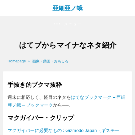
亜細亜ノ蛾
メニュー
はてブからマイナなネタ紹介
Homepage
画像・動画・おもしろ
手抜き的ブクマ抜粋
週末に相応しく、軽目のネタを
はてなブックマーク – 亜細
亜ノ蛾 – ブックマーク
から──。
マクガイバー・クリップ
マクガイバーに必要なもの : Gizmodo Japan（ギズモー