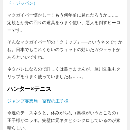
ド・ジャパン）
マクガイバー懐かしー！もう何年前に見ただろうか……。
定規とか身の回りの道具をうまく使い、悪人を倒すヒーロ
ーです。
そんなマクガイバー印の「クリップ」──というネタですか
ね。日本でもこれくらいのウィットの効いたガジェットが
あるといいですね。
ネタバレになるので詳しくは書きませんが、犀川先生もク
リップをうまく使っていましたね……。
ハンター×テニス
ジャンプ妄想局 – 冨樫の王子様
今週のテニスネタと、休みがちな（奥様がいうところの）
王子様がコラボ。完璧に元ネタとシンクロしているのが素
晴らしい。