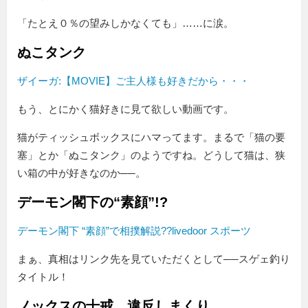
たとえ０％の望みしかなくても
……に涙。
ぬこタンク
ザイーガ:【MOVIE】ご主人様も好きだから・・・
もう、とにかく猫好きに見て欲しい動画です。
猫がティッシュボックスにハマってます。まるで「猫の要
塞」とか「ぬこタンク」のようですね。どうして猫は、狭
い箱の中が好きなのか──。
デーモン閣下の“素顔”!?
デーモン閣下 “素顔”で相撲解説??livedoor スポーツ
まぁ、真相はリンク先を見ていただくとして──スゲェ釣り
タイトル！
ノックスの十戒、違反しまくり