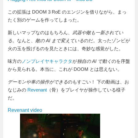
この拡張は DOOM 3 RoE のエンジンを借りながら、まっ
たく別のゲームを作ってしまった。
新しいマップなのはもちろん、
武器や敵も一新されてい
る
。なんと、
敵の AI まで変えている
のだ。太ったゾンビが
火の玉を投げるのを見たときには、奇妙な感覚がした。
味方の
ノンプレイヤキャラクタ
が
独自の AI で動く
のを序盤
から見られる。本当に、これが DOOM とは思えない。
デーモンや車の操作ができる
のもすごい！ 下の動画は、お
なじみの
Revenant
（骨）をプレイヤが操作している様子
だ。
Revenant video