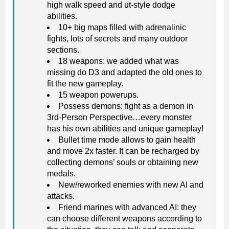
high walk speed and ut-style dodge
abilities.
10+ big maps filled with adrenalinic
fights, lots of secrets and many outdoor
sections.
18 weapons: we added what was
missing do D3 and adapted the old ones to
fit the new gameplay.
15 weapon powerups.
Possess demons: fight as a demon in
3rd-Person Perspective…every monster
has his own abilities and unique gameplay!
Bullet time mode allows to gain health
and move 2x faster. It can be recharged by
collecting demons’ souls or obtaining new
medals.
New/reworked enemies with new AI and
attacks.
Friend marines with advanced AI: they
can choose different weapons according to