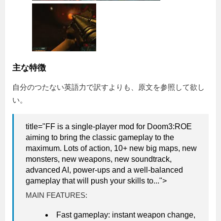
主な特徴
自分のつたない英語力で訳すよりも、原文を参照して欲し
い。
title="FF is a single-player mod for Doom3:ROE
aiming to bring the classic gameplay to the
maximum. Lots of action, 10+ new big maps, new
monsters, new weapons, new soundtrack,
advanced AI, power-ups and a well-balanced
gameplay that will push your skills to...">
MAIN FEATURES:
Fast gameplay: instant weapon change,