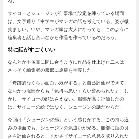
ね）
サイコーとシュージンが仕事場で設定を練っている場面
は、文字通り「中学生がマンガの話を考えている」姿が微
笑ましい。いや、マンガ家は大人になっても、このように
編集者と話し合いながら作品を作っているのだろう。
特に話がすごくいい
なんとか手塚賞に間に合うように作品を仕上げた二人は、
さっそく編集者の服部に原稿を手渡した。
奇跡的なくらい面白い気がする
と自己評価ができて、
なおかつ服部からも
気持ち悪いぐらい誉められた
。し
かし、サイコーの顔はさえない。服部が高く評価したの
は、サイコーの絵ではなく、シュージンの話だからだ。
今回は「
シュージンの回
」という感じがする。この持ち込
みの場面でも、シュージンの気遣いが光る。服部に話の良
さを評価されると、すかさずサイコーの意見を取り入れた