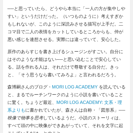
──と思っていたら、どうやら本当に
一人の方が集中しや
すい
というだけだった。（いつものように）考えすぎか
もしれないが、このように深読みさせる描写が上手だ。二
コマ目で二人の表情をカットしているところからも、仲が
悪い感じを連想させる。実際には違っていて、安心した。
原作のあらすじを書き上げるシュージンがすごい。自分に
はそのような才能はない──と思い込むことで安心してい
る。話を作れる人は、それだけで尊敬する自分だ。きっ
と、「そう思うなら書いてみろよ」と言われるだろう。
森博嗣さんのブログ・
MORI LOG ACADEMY
を読んでいる
と、まるでルーチンワークのように小説を書いていること
に驚く。ちょうど最近、
MORI LOG ACADEMY: 文系・理
系よりも
に書かれていたが、森さんは自称・「図形系」──
映像で物事を思考
しているようだ。小説のストーリィは、
すべて頭の中に映像ができあがっていて、それを文字に起