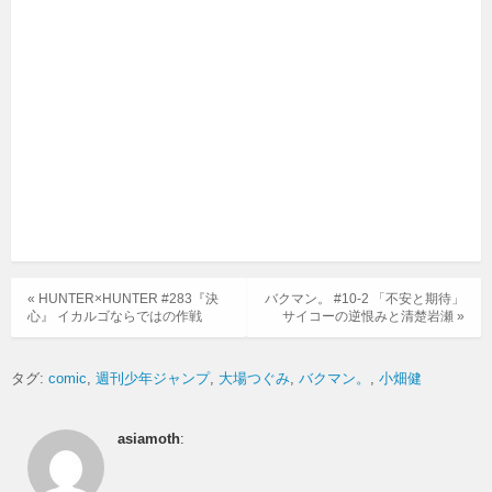
« HUNTER×HUNTER #283『決
バクマン。 #10-2 「不安と期待」
心』 イカルゴならではの作戦
サイコーの逆恨みと清楚岩瀬 »
タグ:
comic
週刊少年ジャンプ
大場つぐみ
バクマン。
小畑健
asiamoth
: