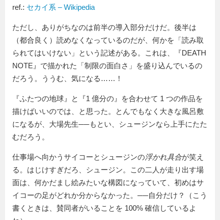
ref.:
セカイ系 – Wikipedia
ただし、ありがちなのは前半の導入部分だけだ。後半は
（都合良く）読めなくなっているのだが、何かを
読み取
られてはいけない
という記述がある。これは、『DEATH
NOTE』で描かれた「制限の面白さ」を盛り込んでいるの
だろう。ううむ、気になる……！
『ふたつの地球』と『1 億分の』を合わせて 1 つの作品を
描けばいいのでは、と思った。とんでもなく大きな風呂敷
になるが、大場先生──もとい、シュージンなら上手にたた
むだろう。
仕事場へ向かうサイコーとシュージンの
浮かれ具合
が笑え
る。はじけすぎだろ、シュージン。この二人が走り出す場
面は、何かだまし絵みたいな構図になっていて、初めはサ
イコーの足がどれか分からなかった。──自分だけ？（こう
書くときは、賛同者がいることを 100% 確信しているよ