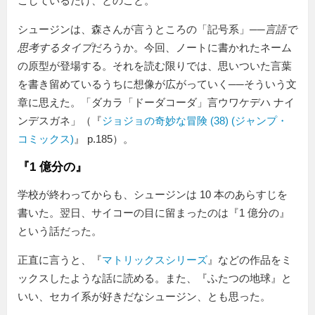
こしているだけ、とのこと。
シュージンは、森さんが言うところの「記号系」──
言語で
思考するタイプ
だろうか。今回、ノートに書かれたネーム
の原型が登場する。それを読む限りでは、思いついた言葉
を書き留めているうちに想像が広がっていく──そういう文
章に思えた。
ダカラ「ドーダコーダ」言ウワケデハ ナイ
ンデスガネ
（『
ジョジョの奇妙な冒険 (38) (ジャンプ・
コミックス)
』 p.185）。
『1 億分の』
学校が終わってからも、シュージンは 10 本のあらすじを
書いた。翌日、サイコーの目に留まったのは『1 億分の』
という話だった。
正直に言うと、『
マトリックスシリーズ
』などの作品をミ
ックスしたような話に読める。また、『ふたつの地球』と
いい、セカイ系が好きだなシュージン、とも思った。