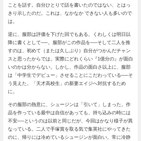
ことを話す。自分ひとりで話を書いたのではない、とはっ
きり示したのだ。これは、なかなか できない人も多いので
は。
逆に、服部は評価を下げた回でもある。くわしくは明日以
降に書くとして──。服部がこの作品を──そして二人を推
すのは、初めて（または久しぶり）自分がつかんだチャン
スと思ったからでは。実際にどれくらい『1億分の』が面白
いのかは分からない。しかし、作品の面白さ以上に、服部
は「中学生でデビュー」させることにこだわっている──そ
う見えた。「天才高校生」の新妻エイジへ対抗するため
に。
その服部の熱意に、シュージンは「引いて」しまった。作
品を作っている最中は自信があっても、持ち込みの時には
不安──というのは以前と同じだが、今回はかなり様子が異
なっている。二人で手塚賞を取る気で集英社にやってきた
のに、帰りには冷めているシュージンが面白い。常に冷静