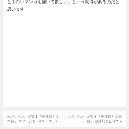
と面白いマンガを描いて欲しい」という期待があるのだと
思います。
« バクマン。 #70-1 「三度目と 2
バクマン。 #70-3 「三度目と 2 本
本目」 スプーンと GAME OVER
目」 起爆剤とヒヨコ »