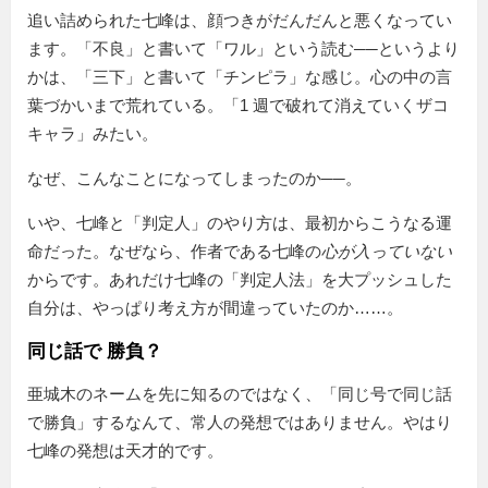
追い詰められた七峰は、顔つきがだんだんと悪くなってい
ます。「不良」と書いて「ワル」という読む──というより
かは、「三下」と書いて「チンピラ」な感じ。心の中の言
葉づかいまで荒れている。「1 週で破れて消えていくザコ
キャラ」みたい。
なぜ、こんなことになってしまったのか──。
いや、七峰と「判定人」のやり方は、最初からこうなる運
命だった。なぜなら、作者である七峰の
心が入っていない
からです。あれだけ七峰の「判定人法」を大プッシュした
自分は、やっぱり考え方が間違っていたのか……。
同じ話で 勝負？
亜城木のネームを先に知るのではなく、
同じ号で同じ話
で勝負
するなんて、常人の発想ではありません。やはり
七峰の発想は天才的です。