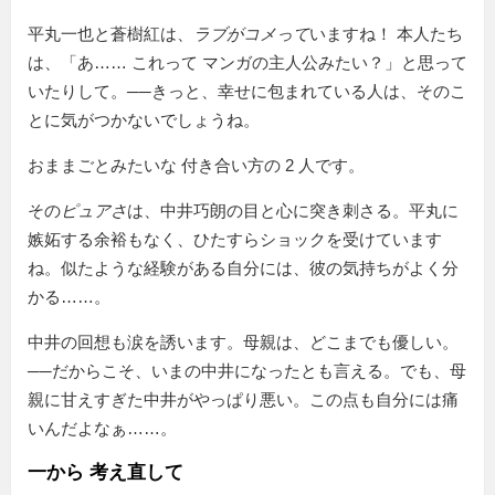
平丸一也と蒼樹紅は、
ラブがコメって
いますね！ 本人たち
は、「あ…… これって マンガの主人公みたい？」と思って
いたりして。──きっと、幸せに包まれている人は、そのこ
とに気がつかないでしょうね。
おままごとみたいな 付き合い方の 2 人です。
その
ピュアさ
は、中井巧朗の目と心に突き刺さる。平丸に
嫉妬する余裕もなく、ひたすらショックを受けています
ね。似たような経験がある自分には、彼の気持ちがよく分
かる……。
中井の回想も涙を誘います。母親は、どこまでも優しい。
──だからこそ、いまの中井になったとも言える。でも、母
親に甘えすぎた中井がやっぱり悪い。この点も自分には痛
いんだよなぁ……。
一から 考え直して