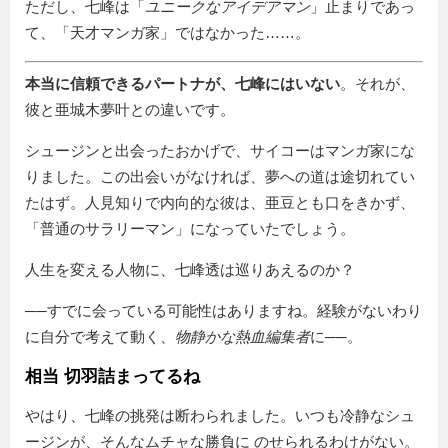
ただし、七峰は「
ユニークなアイデアマン
」止まりであっ
て、「天才マンガ家」ではなかった……。
本当に信頼できるパートナが、七峰にはいない
。それが、
彼と亜城木夢叶との違いです。
シュージンと出会ったおかげで、サイコーはマンガ家にな
りました。この出会いがなければ、夢への道は途切れてい
たはず。人見知りで内向的な彼は、亜豆とも口をきかず、
「普通のサラリーマン」になっていたでしょう。
人生を変える人物に、七峰透は巡りあえるのか？
──すでに会っている可能性はありますね。経験がないわり
に自分で考えて動く、
物静かな熱血編集者
に──。
相当 切羽詰まってるね
やはり、七峰の挑発は断わられました。いつも冷静なシュ
ージンが、そんなムチャな勝負に のせられるわけがない。