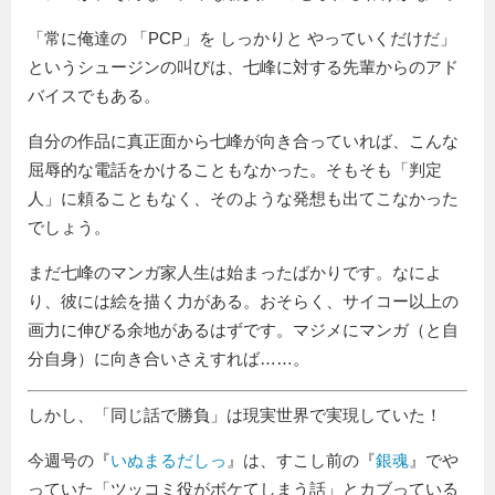
常に俺達の 「PCP」を しっかりと やっていくだけだ
というシュージンの叫びは、七峰に対する先輩からのアド
バイスでもある。
自分の作品に真正面から七峰が向き合っていれば、こんな
屈辱的な電話をかけることもなかった。そもそも「判定
人」に頼ることもなく、そのような発想も出てこなかった
でしょう。
まだ七峰のマンガ家人生は始まったばかりです。なによ
り、彼には絵を描く力がある。おそらく、サイコー以上の
画力に伸びる余地があるはずです。マジメにマンガ（と自
分自身）に向き合いさえすれば……。
しかし、「同じ話で勝負」は現実世界で実現していた！
今週号の『
いぬまるだしっ
』は、すこし前の『
銀魂
』でや
っていた「ツッコミ役がボケてしまう話」とカブっている