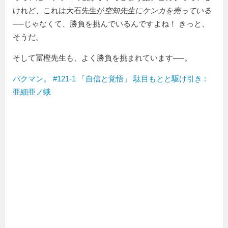
けれど、これは大石先生が
空知先生にケンカを売っている
──じゃなくて、勝負を挑んでいるんですよね！ きっと、
そうだ。
そして冨樫先生も、よく勝負を挑まれています──。
バクマン。 #121-1 「自信と覚悟」 駄目もとと駆け引き :
亜細亜ノ蛾