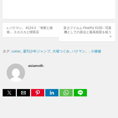
« バクマン。 #124-3 「考察と挑
富士フイルム FinePix X100 - 写真
発」 スカスカと喫茶店
機としての原点と最高画質を狙う
»
タグ:
comic
週刊少年ジャンプ
大場つぐみ
バクマン。
小畑健
asiamoth
: