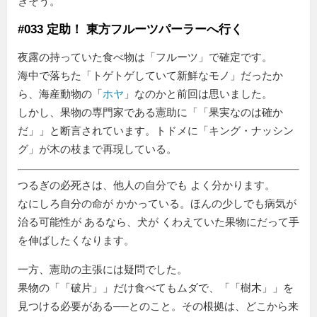
きそう。
#033 定助！ 東方フルーツパーラーへ行く
夜露の持っていた食べ物は「フルーツ」で確定です。
海中で落ちた「トゲトゲしていて新鮮なモノ」だったか
ら、海産動物の「
ホヤ
」なのかと前回は思いました。
しかし、果物の専門家である憲助に「
果実なのは確か
だ
」と断言されています。トドメに「キング・ナッシン
グ」が木の枝まで再現している。
つるぎの必死さは、他人の自分でも よく分かります。
なにしろ自分の命が かかっている。ほんの少しでも病気が
治る可能性が あるなら、犬が くわえていた果物にだって手
を伸ばしたくなります。
一方、憲助の主張には疑問でした。
果物の「
破片
」だけ食べてもムダで、「
樹木
」を
見つける必要がある──とのこと。その根拠は、どこから来