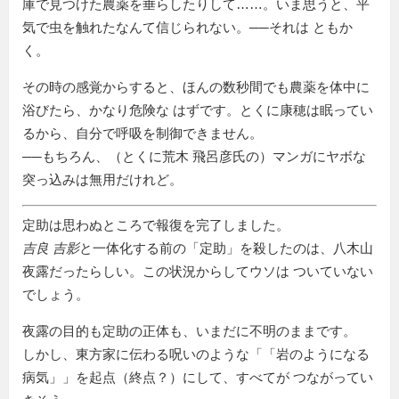
庫で見つけた農薬を垂らしたりして……。いま思うと、平
気で虫を触れたなんて信じられない。──それは ともか
く。
その時の感覚からすると、ほんの数秒間でも農薬を体中に
浴びたら、かなり危険な はずです。とくに康穂は眠ってい
るから、自分で呼吸を制御できません。
──もちろん、（とくに荒木 飛呂彦氏の）マンガにヤボな
突っ込みは無用だけれど。
定助は思わぬところで報復を完了しました。
吉良 吉影
と一体化する前の「定助」を殺したのは、八木山
夜露だったらしい。この状況からしてウソは ついていない
でしょう。
夜露の目的も定助の正体も、いまだに不明のままです。
しかし、東方家に伝わる呪いのような「
岩のようになる
病気
」を起点（終点？）にして、すべてが つながってい