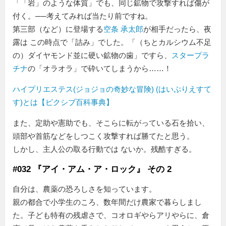
「岩」のような体質
でも、同じ鉱物で攻撃すれば傷が
付く。──考えてみれば当たり前ですね。
第三部（など）に登場する
空条 承太郎
が相手だったら、夜
露は この時点で「詰み」でした。「（ちとカルシウム不足
の）ダイヤモンド並に硬い鉱物の歯」ですら、
スタープラ
チナ
の「オラオラ」で砕いてしまうから……！
ハイプリエステス(ジョジョの奇妙な冒険) (はいぷりえすて
す)とは【ピクシブ百科事典】
また、定助や憲助でも、そこらに転がっている石を拾い、
頭部や首筋などをしつこく攻撃すれば勝てたと思う。
しかし、主人公の取る行動では ないか。残酷すぎる。
#032 『アイ・アム・ア・ロック』 その 2
自分は、農薬の恐ろしさを知っています。
親の都合で小学生のころ、数年間だけ農家で暮らしまし
た。子ども特有の残虐さで、コオロギやらアリやらに、倉