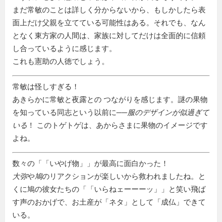
まだ常敏のことは詳しく分からないから、もしかしたら表
面上だけ父親を立てている可能性はある。それでも、なん
となく東方家の人間は、家族に対してだけは全面的に信頼
し合っているように感じます。
これも憲助の人徳でしょう。
常敏は怪しすぎる！
あきらかに常敏と夜露との つながりを感じます。謎の果物
を知っている同志という以前に──
服のデザインが似過ぎて
いる
！ このトゲトゲは、あからさまに果物のイメージです
よね。
数々の「
いやげ物
」が最高に面白かった！
大弥
や
鳩
のリアクションが楽しいから救われましたね。と
くに鳩の彼女たちの「
いらねェーーーッ
」と笑い飛ば
す声のおかげで、お土産が「ネタ」として「成仏」できて
いる。