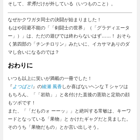
そして、
常秀
だけが外している（いつものこと）。
なぜかクワガタ同士の決闘が始まりました！
もはや回避不能の「
剣闘士の世界
（
グラディエータ
ー
）」は、ただの遊びでは終わらないはず……！ おそら
く第四部の「チンチロリン」みたいに、イカサマありのダ
マし合いになるのでは？
おわりに
いつも以上に笑いが満載の一冊でした！
『
よつばと!
』の
綾瀬 風香
しか喜ばないヘンな T シャツは
もちろん、「
岩助
」と名付けた直後の憲助と定助の顔
もツボです！
また、「
だものォ ーーッ
」と絶叫する常敏は、キーワ
ードとなっている「果物」と かけたギャグだと見ました。
そのうち「果物だもの」とか言い出しそう。