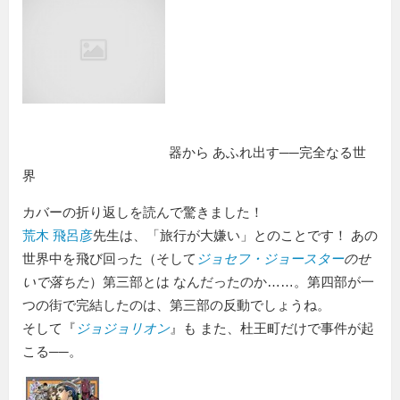
器から あふれ出す──完全なる世
界
カバーの折り返しを読んで驚きました！
荒木 飛呂彦
先生は、
旅行が大嫌い
とのことです！ あの
世界中を飛び回った（そして
ジョセフ・ジョースター
のせ
いで落ちた
）第三部とは なんだったのか……。第四部が一
つの街で完結したのは、第三部の反動でしょうね。
そして『
ジョジョリオン
』も また、杜王町だけで事件が起
こる──。