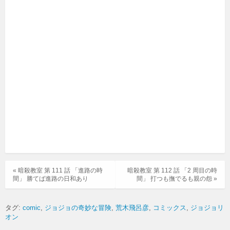
« 暗殺教室 第 111 話 「進路の時
暗殺教室 第 112 話 「2 周目の時
間」 勝てば進路の日和あり
間」 打つも撫でるも親の怨 »
タグ:
comic
ジョジョの奇妙な冒険
荒木飛呂彦
コミックス
ジョジョリ
オン