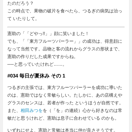
たのだろう？
この時点で、果物の破片を食べたら、つるぎの病気は治っ
て いたりして。
憲助の「
どやっ!!
」顔に笑いました！
でも、「
東方フルーツパーラー
」の成功は、得意顔に
なって当然です。品物と客の流れからグラスの形状まで、
憲助の作りだした成果ですからね。
──と思っていたけれど……。
#034 毎日が夏休み その 1
つるぎの主張では、東方フルーツパーラーを成功に導いた
のは、憲助ではなく常敏らしい。たしかに、あの店構えや
グラスのセンスは、若者が作った というほうが自然です。
また、
相田みつを
を（「を」の連続）心から好きなのは常
敏だと思うけれど、憲助は息子に合わせている のかも。
いずれにせよ、憲助と常敏は本当に仲が良さそうです。