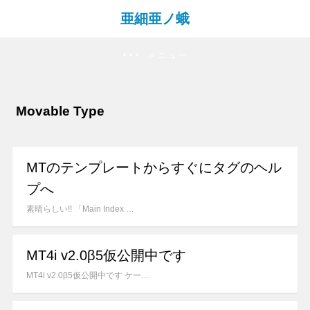
亜細亜ノ蛾
メニュー
Movable Type
MTのテンプレートからすぐにタグのヘル
プへ
素晴らしい!! 「Main Index …
MT4i v2.0β5仮公開中です
MT4i v2.0β5仮公開中です ケー…