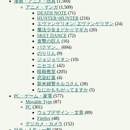
漫画・アニメ・玩具
(1,569)
アニメ・マンガ
(1,509)
DEATH NOTE
(71)
HUNTER×HUNTER
(216)
エヴァンゲリオン/ ヱヴァンゲリヲン
(24)
魔法少女まどか☆マギカ
(20)
SKET DANCE
(72)
進撃の巨人
(16)
バクマン。
(694)
のりりん
(9)
ジョジョリオン
(10)
ニセコイ
(42)
暗殺教室
(205)
恋染紅葉
(4)
新米婦警キルコさん
(28)
なにかもちがってますか
(5)
PC・ゲーム・家電
(577)
Movable Type
(87)
PC
(301)
ウェブデザイン・文章
(89)
Firefox
(48)
デジカメ・カメラ
(152)
社会・人生・一般
(282)