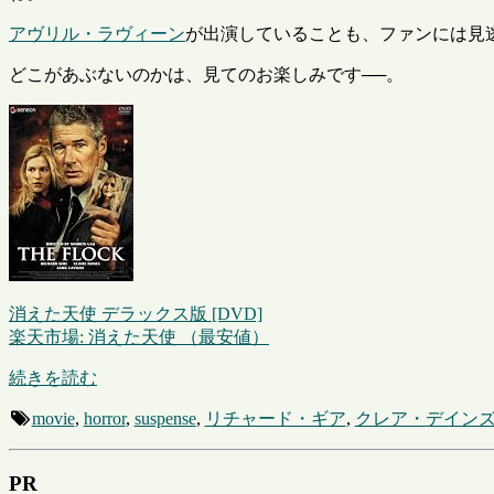
アヴリル・ラヴィーン
が出演していることも、ファンには見
どこがあぶないのかは、見てのお楽しみです──。
消えた天使 デラックス版 [DVD]
楽天市場: 消えた天使 （最安値）
続きを読む
movie
,
horror
,
suspense
,
リチャード・ギア
,
クレア・デイン
PR