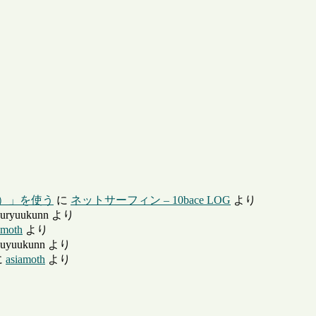
ー）」を使う
に
ネットサーフィン – 10bace LOG
より
uryuukunn
より
amoth
より
uyuukunn
より
に
asiamoth
より