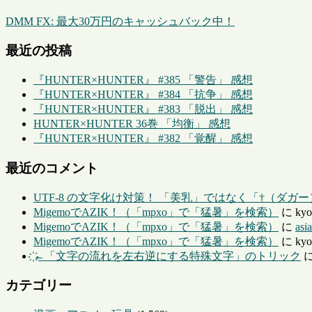
DMM FX: 最大30万円のキャッシュバック中！
最近の投稿
『HUNTER×HUNTER』 #385 「警告」 感想
『HUNTER×HUNTER』 #384 「抗争」 感想
『HUNTER×HUNTER』 #383 「脱出」 感想
HUNTER×HUNTER 36巻 「均衡」 感想
『HUNTER×HUNTER』 #382 「覚醒」 感想
最近のコメント
UTF-8 の文字化け対策！ 「美乳」ではなく「†（ダガ
MigemoでAZIK！（「mpxo」で「猛暑」を検索）
に
kyo
MigemoでAZIK！（「mpxo」で「猛暑」を検索）
に
asi
MigemoでAZIK！（「mpxo」で「猛暑」を検索）
に
kyo
҉←「文字の流れを左右逆にする特殊文字」のトリック
カテゴリー