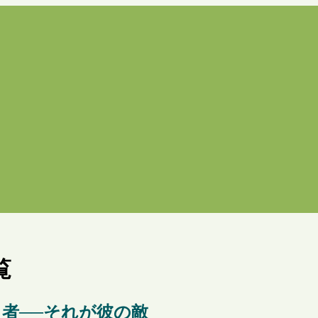
覧
る者──それが彼の敵