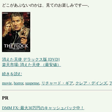
どこがあぶないのかは、見てのお楽しみです──。
消えた天使 デラックス版 [DVD]
楽天市場: 消えた天使 （最安値）
続きを読む
movie
,
horror
,
suspense
,
リチャード・ギア
,
クレア・デインズ
,
PR
DMM FX: 最大30万円のキャッシュバック中！