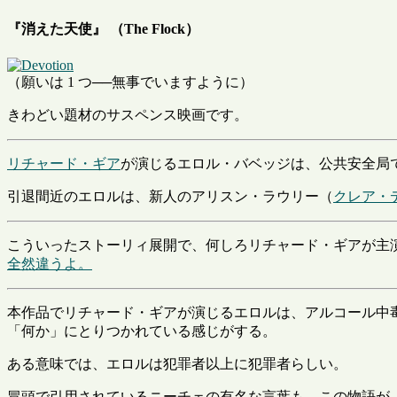
『消えた天使』 （The Flock）
（願いは 1 つ──無事でいますように）
きわどい題材のサスペンス映画です。
リチャード・ギア
が演じるエロル・バベッジは、公共安全局
引退間近のエロルは、新人のアリスン・ラウリー（
クレア・
こういったストーリィ展開で、何しろリチャード・ギアが主
全然違うよ。
本作品でリチャード・ギアが演じるエロルは、アルコール中
「何か」にとりつかれている感じがする。
ある意味では、エロルは犯罪者以上に犯罪者らしい。
冒頭で引用されているニーチェの有名な言葉も、この物語が