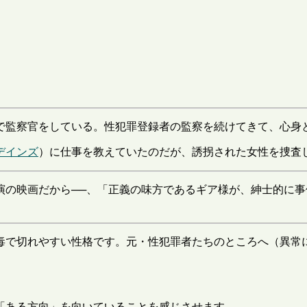
で監察官をしている。性犯罪登録者の監察を続けてきて、心身
デインズ
）に仕事を教えていたのだが、誘拐された女性を捜査し
演の映画だから──、「正義の味方であるギア様が、紳士的に事
毒で切れやすい性格です。元・性犯罪者たちのところへ（異常
「ある方向」を向いていることを感じさせます──。