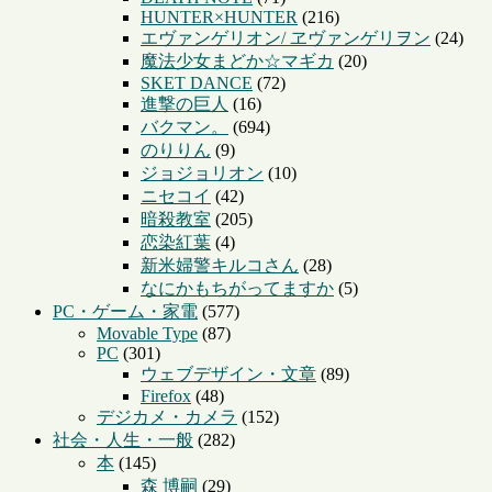
HUNTER×HUNTER
(216)
エヴァンゲリオン/ ヱヴァンゲリヲン
(24)
魔法少女まどか☆マギカ
(20)
SKET DANCE
(72)
進撃の巨人
(16)
バクマン。
(694)
のりりん
(9)
ジョジョリオン
(10)
ニセコイ
(42)
暗殺教室
(205)
恋染紅葉
(4)
新米婦警キルコさん
(28)
なにかもちがってますか
(5)
PC・ゲーム・家電
(577)
Movable Type
(87)
PC
(301)
ウェブデザイン・文章
(89)
Firefox
(48)
デジカメ・カメラ
(152)
社会・人生・一般
(282)
本
(145)
森 博嗣
(29)