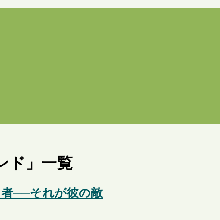
ンド
」
一覧
る者──それが彼の敵