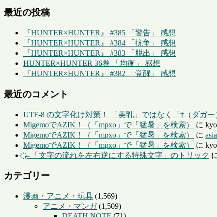
最近の投稿
『HUNTER×HUNTER』 #385 「警告」 感想
『HUNTER×HUNTER』 #384 「抗争」 感想
『HUNTER×HUNTER』 #383 「脱出」 感想
HUNTER×HUNTER 36巻 「均衡」 感想
『HUNTER×HUNTER』 #382 「覚醒」 感想
最近のコメント
UTF-8 の文字化け対策！ 「美乳」ではなく「†（ダガ
MigemoでAZIK！（「mpxo」で「猛暑」を検索）
に
kyo
MigemoでAZIK！（「mpxo」で「猛暑」を検索）
に
asi
MigemoでAZIK！（「mpxo」で「猛暑」を検索）
に
kyo
҉←「文字の流れを左右逆にする特殊文字」のトリック
カテゴリー
漫画・アニメ・玩具
(1,569)
アニメ・マンガ
(1,509)
DEATH NOTE
(71)