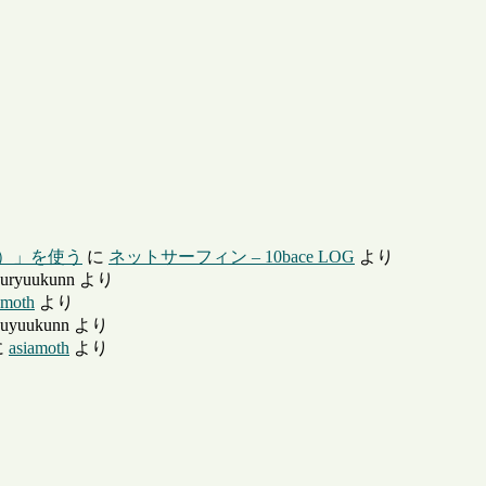
ー）」を使う
に
ネットサーフィン – 10bace LOG
より
uryuukunn
より
amoth
より
uyuukunn
より
に
asiamoth
より