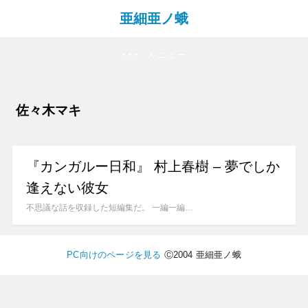
亜細亜ノ蛾
メニュー
佐々木マキ
『カンガルー日和』 村上春樹 – 夢でしか
逢えない彼女
不思議な話を収録した短編集だ。 一編一編…
PC向けのページを見る
Ⓒ2004 亜細亜ノ蛾