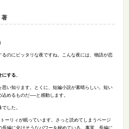
・著
）
するのにピッタリな夜ですね。こんな夜には、物語が恋
せにする
。
を思い知ります。とくに、短編小説が素晴らしい。短い
め込めるものだ──と感動します。
味でした。
なストーリィが眠っています。さっと読めてしまうページ
分の長編に化けそうなパワーを秘めている。事実、長編に