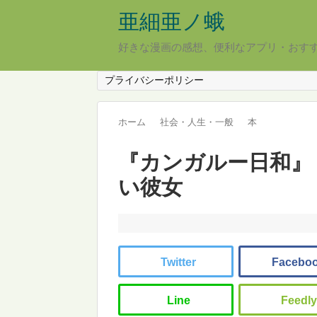
亜細亜ノ蛾
好きな漫画の感想、便利なアプリ・おす
プライバシーポリシー
ホーム
社会・人生・一般
本
『カンガルー日和』 
い彼女