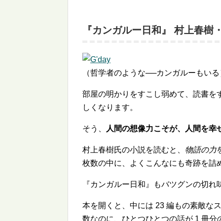
『カンガルー日和』 村上春樹
（哲学者のような──カンガルーもいる
部屋の明かりをすこし弱めて、読書を
しくなります。
そう、
人間の想像力こそが、人間を幸
村上春樹氏の小説を読むと、
物語の力
枚数の中に、よくこんなにも奇跡を詰
『カンガルー日和』もバツグンの切れ
本を開くと、中には 23 編もの素敵
数なのに、ひとつひとつの話が 1 冊