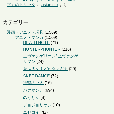
字」のトリック
に
asiamoth
より
カテゴリー
漫画・アニメ・玩具
(1,569)
アニメ・マンガ
(1,509)
DEATH NOTE
(71)
HUNTER×HUNTER
(216)
エヴァンゲリオン/ ヱヴァンゲ
リヲン
(24)
魔法少女まどか☆マギカ
(20)
SKET DANCE
(72)
進撃の巨人
(16)
バクマン。
(694)
のりりん
(9)
ジョジョリオン
(10)
ニセコイ
(42)