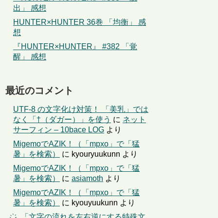
出」 感想
HUNTER×HUNTER 36巻 「均衡」 感
想
『HUNTER×HUNTER』 #382 「覚
醒」 感想
最近のコメント
UTF-8 の文字化け対策！ 「美乳」では
なく「†（ダガー）」を使う
に
ネット
サーフィン – 10bace LOG
より
MigemoでAZIK！（「mpxo」で「猛
暑」を検索）
に
kyouryuukunn
より
MigemoでAZIK！（「mpxo」で「猛
暑」を検索）
に
asiamoth
より
MigemoでAZIK！（「mpxo」で「猛
暑」を検索）
に
kyouyuukunn
より
҉←「文字の流れを左右逆にする特殊文