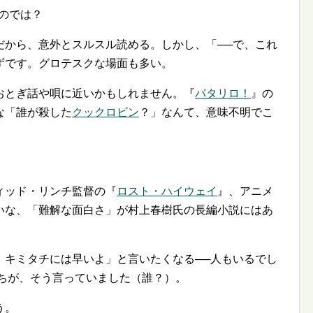
のでは？
だから、意外とスルスル読める。しかし、「──で、これ
ずです。グロテスクな場面も多い。
おとぎ話や唄に近いかもしれません。『
パタリロ！
』の
な「誰が殺した
クックロビン
？」なんて、意味不明でこ
ィッド・リンチ監督の『
ロスト・ハイウェイ
』、アニメ
いな、「難解な面白さ」が村上春樹氏の長編小説にはあ
、キミタチには早いよ」と言いたくなる──人もいるでし
だちが、そう言っていました（誰？）。
う。