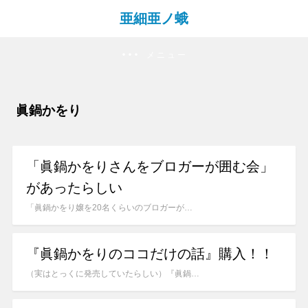
亜細亜ノ蛾
メニュー
眞鍋かをり
「眞鍋かをりさんをブロガーが囲む会」
があったらしい
「眞鍋かをり嬢を20名くらいのブロガーが…
『眞鍋かをりのココだけの話』購入！！
（実はとっくに発売していたらしい）『眞鍋…