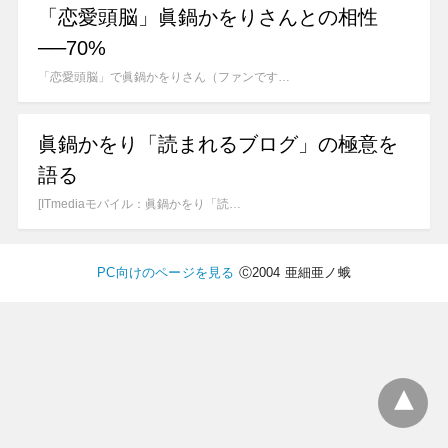
「恋愛頭脳」眞鍋かをりさんとの相性
──70%
「恋愛頭脳」で眞鍋かをりさん（ファンです…
眞鍋かをり「読まれるブログ」の極意を
語る
[ITmediaモバイル：眞鍋かをり「読…
PC向けのページを見る
Ⓒ2004 亜細亜ノ蛾