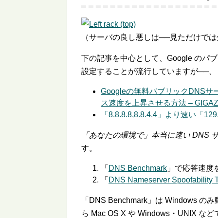
（サーバの良し悪しは──見ただけでは
下の記事を中心として、Google のパ
設定することが流行していますが──、
Googleの無料パブリックDNSサー
ス速度を上昇させる方法 – GIGAZ
「8.8.8.8,8.8.4.4」より速い「129
「あなたの環境で」本当に速い DNS 
す。
「
DNS Benchmark
」で応答速度
「
DNS Nameserver Spoofability T
「DNS Benchmark」は Windows
ら Mac OS X や Windows・UNI