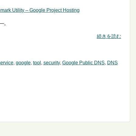
k Utility – Google Project Hosting
─。
続きを読む
ervice
,
google
,
tool
,
security
,
Google Public DNS
,
DNS