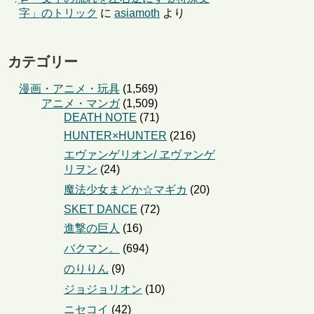
字」のトリック
に
asiamoth
より
カテゴリー
漫画・アニメ・玩具
(1,569)
アニメ・マンガ
(1,509)
DEATH NOTE
(71)
HUNTER×HUNTER
(216)
エヴァンゲリオン/ ヱヴァンゲ
リヲン
(24)
魔法少女まどか☆マギカ
(20)
SKET DANCE
(72)
進撃の巨人
(16)
バクマン。
(694)
のりりん
(9)
ジョジョリオン
(10)
ニセコイ
(42)