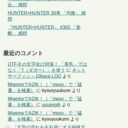
出」 感想
HUNTER×HUNTER 36巻 「均衡」 感
想
『HUNTER×HUNTER』 #382 「覚
醒」 感想
最近のコメント
UTF-8 の文字化け対策！ 「美乳」では
なく「†（ダガー）」を使う
に
ネット
サーフィン – 10bace LOG
より
MigemoでAZIK！（「mpxo」で「猛
暑」を検索）
に
kyouryuukunn
より
MigemoでAZIK！（「mpxo」で「猛
暑」を検索）
に
asiamoth
より
MigemoでAZIK！（「mpxo」で「猛
暑」を検索）
に
kyouyuukunn
より
҉←「文字の流れを左右逆にする特殊文