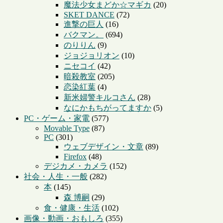
魔法少女まどか☆マギカ
(20)
SKET DANCE
(72)
進撃の巨人
(16)
バクマン。
(694)
のりりん
(9)
ジョジョリオン
(10)
ニセコイ
(42)
暗殺教室
(205)
恋染紅葉
(4)
新米婦警キルコさん
(28)
なにかもちがってますか
(5)
PC・ゲーム・家電
(577)
Movable Type
(87)
PC
(301)
ウェブデザイン・文章
(89)
Firefox
(48)
デジカメ・カメラ
(152)
社会・人生・一般
(282)
本
(145)
森 博嗣
(29)
食・健康・生活
(102)
画像・動画・おもしろ
(355)