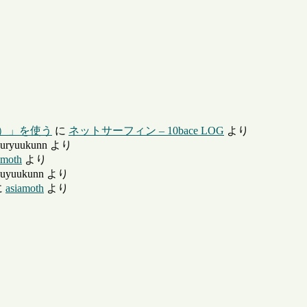
ー）」を使う
に
ネットサーフィン – 10bace LOG
より
uryuukunn
より
amoth
より
uyuukunn
より
に
asiamoth
より