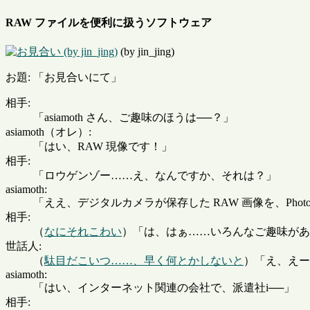
RAW ファイルを便利に扱うソフトウェア
(by jin_jing)
お題: 「お見合いにて」
相手:
「asiamoth さん、ご趣味のほうは──？」
asiamoth（オレ）:
「はい、RAW 現像です！」
相手:
「ロウゲンゾー……え、なんですか、それは？」
asiamoth:
「ええ、デジタルカメラが保存した RAW 画像を、Phot
相手:
（
なにそれこわい
）「は、はぁ……いろんなご趣味があ
世話人:
（
駄目だこいつ……、早く何とかしないと
）「え、えーと
asiamoth:
「はい、インターネット関連の会社で、派遣社i──」
相手: