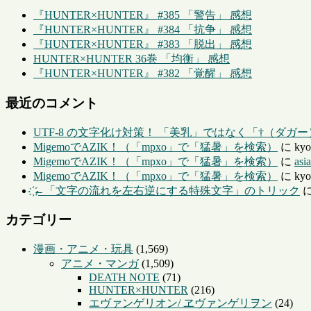
『HUNTER×HUNTER』 #385 「警告」 感想
『HUNTER×HUNTER』 #384 「抗争」 感想
『HUNTER×HUNTER』 #383 「脱出」 感想
HUNTER×HUNTER 36巻 「均衡」 感想
『HUNTER×HUNTER』 #382 「覚醒」 感想
最近のコメント
UTF-8 の文字化け対策！ 「美乳」ではなく「†（ダガ
MigemoでAZIK！（「mpxo」で「猛暑」を検索）
に
kyo
MigemoでAZIK！（「mpxo」で「猛暑」を検索）
に
asi
MigemoでAZIK！（「mpxo」で「猛暑」を検索）
に
kyo
҉←「文字の流れを左右逆にする特殊文字」のトリック
カテゴリー
漫画・アニメ・玩具
(1,569)
アニメ・マンガ
(1,509)
DEATH NOTE
(71)
HUNTER×HUNTER
(216)
エヴァンゲリオン/ ヱヴァンゲリヲン
(24)