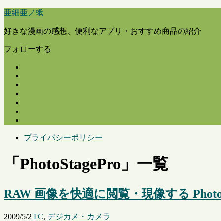
亜細亜ノ蛾
好きな漫画の感想、便利なアプリ・おすすめ商品の紹介
フォローする
プライバシーポリシー
「
PhotoStagePro
」
一覧
RAW 画像を快適に閲覧・現像する PhotoStag
2009/5/2
PC
,
デジカメ・カメラ