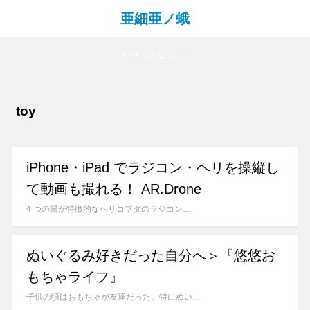
亜細亜ノ蛾
メニュー
toy
iPhone・iPad でラジコン・ヘリを操縦し
て動画も撮れる！ AR.Drone
4 つの翼が特徴的なヘリコプタのラジコン…
ぬいぐるみ好きだった自分へ＞『悠悠お
もちゃライフ』
子供の頃はおもちゃが友達だった。特にぬい…