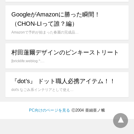
GoogleがAmazonに勝った瞬間！
（CHON-LIって誰？編）
Amazonで予約が始まった春麗の完成品…
村田蓮爾デザインのピンキーストリート
[bricklife.weblog.*:…
『dot’s』 ドット職人必携アイテム！！
dot's なごみ系インテリアとして使え…
PC向けのページを見る
Ⓒ2004 亜細亜ノ蛾