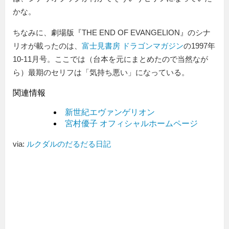
かな。
ちなみに、劇場版『THE END OF EVANGELION』のシナ
リオが載ったのは、
富士見書房 ドラゴンマガジン
の1997年
10-11月号。ここでは（台本を元にまとめたので当然なが
ら）最期のセリフは「気持ち悪い」になっている。
関連情報
新世紀エヴァンゲリオン
宮村優子 オフィシャルホームページ
via:
ルクダルのだるだる日記