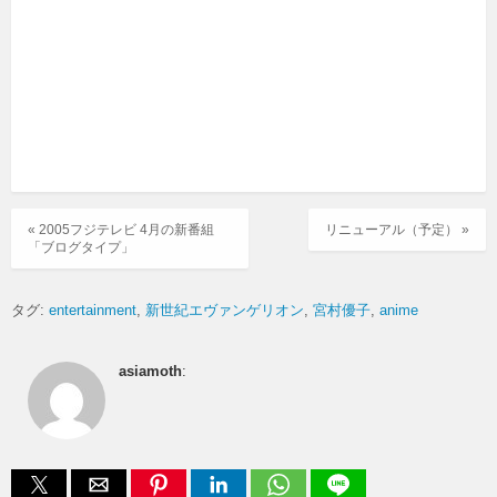
« 2005フジテレビ 4月の新番組
リニューアル（予定） »
「ブログタイプ」
タグ:
entertainment
新世紀エヴァンゲリオン
宮村優子
anime
asiamoth
: