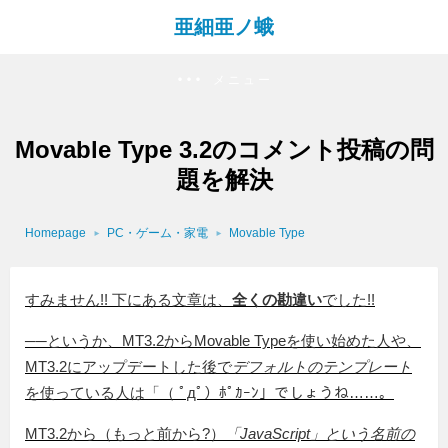
亜細亜ノ蛾
メニュー
Movable Type 3.2のコメント投稿の問
題を解決
Homepage
PC・ゲーム・家電
Movable Type
すみません!! 下にある文章は、
全くの勘違い
でした!!
──というか、MT3.2からMovable Typeを使い始めた人や、
MT3.2にアップデートした後で
デフォルトのテンプレート
を使っている人は「（ ﾟдﾟ）ﾎﾟｶｰﾝ」でしょうね……。
MT3.2から（もっと前から?）
「JavaScript」という名前の