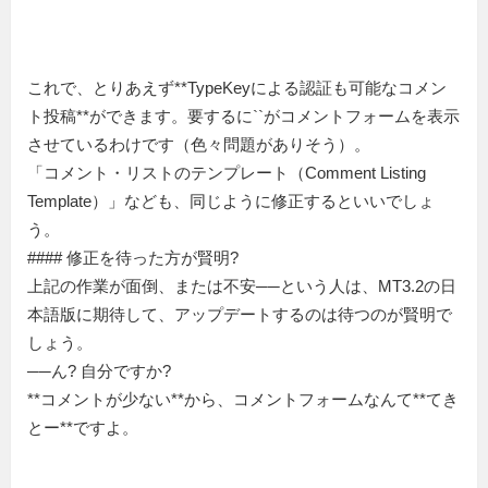
これで、とりあえず**TypeKeyによる認証も可能なコメン
ト投稿**ができます。要するに``がコメントフォームを表示
させているわけです（色々問題がありそう）。
「コメント・リストのテンプレート（Comment Listing
Template）」なども、同じように修正するといいでしょ
う。
#### 修正を待った方が賢明?
上記の作業が面倒、または不安──という人は、MT3.2の日
本語版に期待して、アップデートするのは待つのが賢明で
しょう。
──ん? 自分ですか?
**コメントが少ない**から、コメントフォームなんて**てき
とー**ですよ。