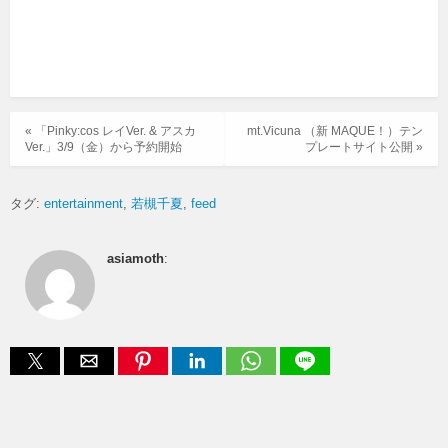
« 「Pinky:cos レイVer. & アスカ
mt.Vicuna （新 MAQUE！）テン
Ver.」3/9（金）から予約開始
プレートサイト公開 »
タグ:
entertainment
若槻千夏
feed
asiamoth
: