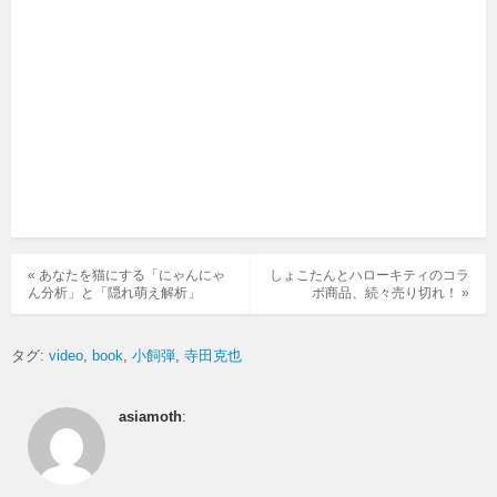
« あなたを猫にする「にゃんにゃ
しょこたんとハローキティのコラ
ん分析」と「隠れ萌え解析」
ボ商品、続々売り切れ！ »
タグ:
video
book
小飼弾
寺田克也
asiamoth
: