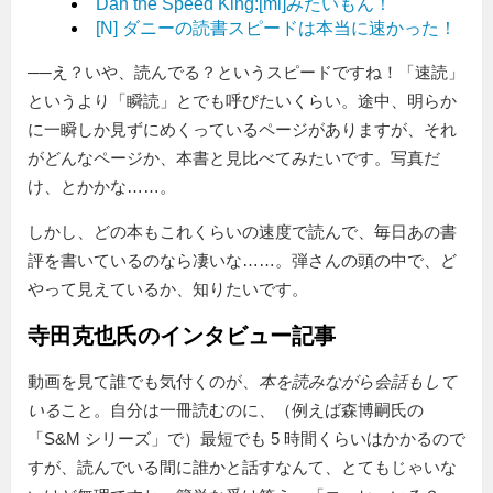
Dan the Speed King:[mi]みたいもん！
[N] ダニーの読書スピードは本当に速かった！
──え？いや、読んでる？というスピードですね！「速読」
というより「瞬読」とでも呼びたいくらい。途中、明らか
に一瞬しか見ずにめくっているページがありますが、それ
がどんなページか、本書と見比べてみたいです。写真だ
け、とかかな……。
しかし、どの本もこれくらいの速度で読んで、毎日あの書
評を書いているのなら凄いな……。弾さんの頭の中で、ど
やって見えているか、知りたいです。
寺田克也氏のインタビュー記事
動画を見て誰でも気付くのが、
本を読みながら会話もして
いる
こと。自分は一冊読むのに、（例えば森博嗣氏の
「S&M シリーズ」で）最短でも 5 時間くらいはかかるので
すが、読んでいる間に誰かと話すなんて、とてもじゃいな