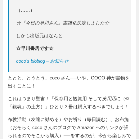
（……）
☆『今日の早川さん』書籍化決定しました☆
しかも出版元はなんと
☆早川書房です☆
coco's bloblog – お知らせ
ととと、とうとう、coco さん──いや、COCO 神が書物を
出すことに！
これはつまり聖書！「保存用と観賞用 そして
実用用
に（©
『銀魂』の土方）」ひとり 3 冊は購入するべきでしょう！
布教活動（友達に勧める）やお祈り（毎日読む）、お布施
（おそらく coco さんのブログで Amazon へのリンクが張
られるのでそこから購入）──をするのが、今から楽しみで