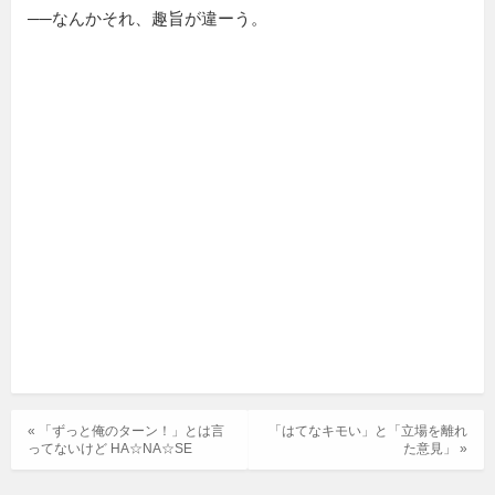
──なんかそれ、趣旨が違ーう。
« 「ずっと俺のターン！」とは言
「はてなキモい」と「立場を離れ
ってないけど HA☆NA☆SE
た意見」 »