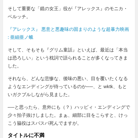
そして重要な「鏡の女王」役が『アレックス』のモニカ・
ベルッチ。
『アレックス』 悪意と悪趣味の固まりのような超暴力映画
: 亜細亜ノ蛾
そして、そもそも『グリム童話』といえば、最近は「本当
は恐ろしい」という枕詞で語られることが多くなってきま
した。
それなら、どんな悲惨な、後味の悪い、目を覆いたくなる
ようなエンディングが待っているのか──、と wktk、もと
いガクブルしながら見ました。
──と思ったら、意外にも（？）ハッピィ・エンディングで
少々拍子抜けしました。まぁ、細部に目をこらすと、けっ
こう脇役はスパスパ死んでますが。
タイトルに不満