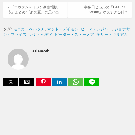
« 『ヱヴァンゲリヲン新劇場版:
宇多田ヒカルの『Beautiful
序』まとめ/「あの夏」の思い出
World』が良すぎる件 »
タグ:
モニカ・ベルッチ
マット・デイモン
ヒース・レジャー
ジョナサ
ン・プライス
レナ・ヘディ
ピーター・ストーメア
テリー・ギリアム
asiamoth
: