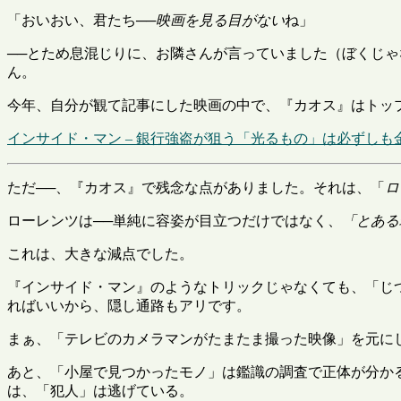
「おいおい、君たち──
映画を見る目がない
ね」
──とため息混じりに、お隣さんが言っていました（ぼくじ
ん。
今年、自分が観て記事にした映画の中で、『カオス』はトッ
インサイド・マン – 銀行強盗が狙う「光るもの」は必ずしも金
ただ──、『カオス』で残念な点がありました。それは、「
ロ
ローレンツは──単純に容姿が目立つだけではなく、
「とある
これは、大きな減点でした。
『インサイド・マン』のようなトリックじゃなくても、「じ
ればいいから、隠し通路もアリです。
まぁ、「テレビのカメラマンがたまたま撮った映像」を元に
あと、「小屋で見つかったモノ」は鑑識の調査で正体が分か
は、「犯人」は逃げている。