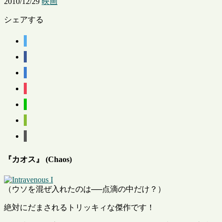
2010/12/29
映画
シェアする
『カオス』 (Chaos)
（ウソを混ぜ入れたのは──点滴の中だけ？）
絶対にだまされるトリッキィな傑作です！