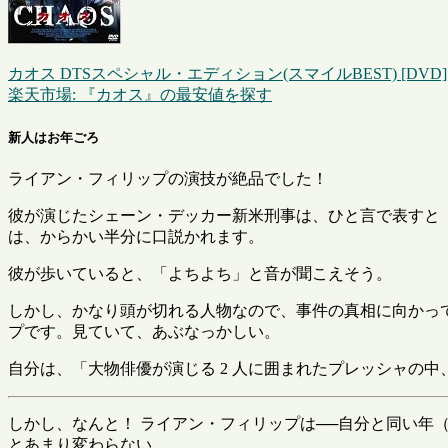
カオス DTSスペシャル・エディション(スマイルBEST) [DVD]
楽天市場: 『カオス』の最安値を探す
新人はお年ごろ
ライアン・フィリップの演技が絶品でした！
彼が演じたシェーン・デッカー新米刑事は、ひと言で表すと
は、からかい半分に口説かれます。
彼が歩いていると、「よちよち」と音が聞こえそう。
しかし、かなり頭が切れる人物なので、事件の真相に向かっ
プです。見ていて、あぶなっかしい。
自分は、「大物俳優が演じる 2 人に囲まれたプレッシャの
しかし、なんと！ ライアン・フィリップは──自分と同い年（今
とあまり変わらない。