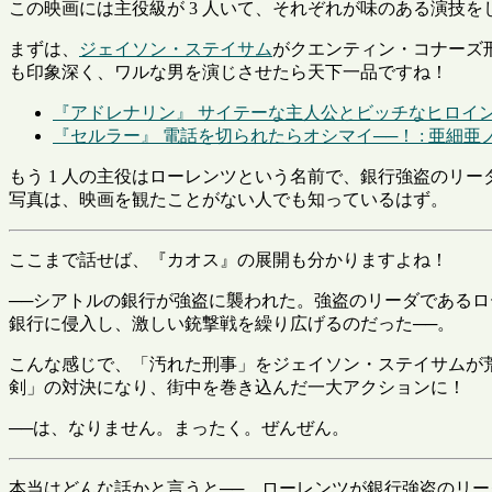
この映画には主役級が 3 人いて、それぞれが味のある演技
まずは、
ジェイソン・ステイサム
がクエンティン・コナーズ
も印象深く、ワルな男を演じさせたら天下一品ですね！
『アドレナリン』 サイテーな主人公とビッチなヒロイン 
『セルラー』 電話を切られたらオシマイ──！ : 亜細亜
もう 1 人の主役はローレンツという名前で、銀行強盗のリ
写真は、映画を観たことがない人でも知っているはず。
ここまで話せば、『カオス』の展開も分かりますよね！
──シアトルの銀行が強盗に襲われた。強盗のリーダである
銀行に侵入し、激しい銃撃戦を繰り広げるのだった──。
こんな感じで、「汚れた刑事」をジェイソン・ステイサムが荒
剣」の対決になり、街中を巻き込んだ一大アクションに！
──は、なりません。まったく。ぜんぜん。
本当はどんな話かと言うと──、ローレンツが銀行強盗のリ