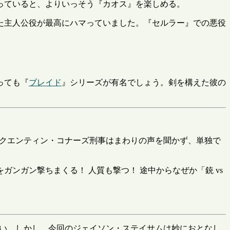
知っていると、よりいっそう『カオス』を楽しめる。
た主人公役が最高にハマっていました。『セルラー』での悪役
っても『
ブレイド
』シリーズが有名でしょう。剣を構えた彼の
。クエンティン・コナーズ刑事はまわりの声を聞かず、単独で
ンガン撃ちまくる！ 人質も撃つ！ 途中からなぜか「銃 vs
ない。しかし、今回のジェイソン・ステイサムは妙におとなし