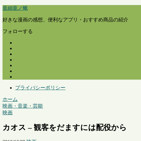
亜細亜ノ蛾
好きな漫画の感想、便利なアプリ・おすすめ商品の紹介
フォローする
プライバシーポリシー
ホーム
映画・音楽・芸能
映画
カオス – 観客をだますには配役から