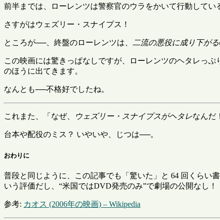
前半までは、ローレンツは警察官のウラをかいて行動してい
さすがはウェズリー・スナイプス！
ところが──、終盤のローレンツは、
二流の悪役に成り下がる
この映画には驚きっぱなしですが、ローレンツのヘタレっぷ
のほうに出てきます。
なんとも──不格好でしたね。
これまた、「なぜ、
ウェズリー・スナイプスがヘタレ
なんだ
台本や配役のミス？ いやいや、じつは──。
おわりに
普段と同じように、この記事でも「驚いた」と 64 回くら
いう評価だし、
米国ではDVD発売のみ
で劇場の公開なし！
参考:
カオス (2006年の映画) – Wikipedia