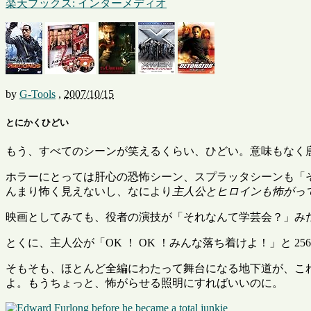
楽天ブックス: インターメディオ
by
G-Tools
,
2007/10/15
とにかくひどい
もう、すべてのシーンが笑えるくらい、ひどい。意味もなく
ホラーにとっては肝心の恐怖シーン、スプラッタシーンも「そ
んまり怖く見えないし、なにより
主人公とヒロインも怖がっ
映画としてみても、役者の演技が「それなんて学芸会？」みた
とくに、主人公が「OK ！ OK ！みんな落ち着けよ！」と 2
そもそも、ほとんど全編にわたって舞台になる地下道が、こ
よ。もうちょっと、怖がらせる照明にすればいいのに。