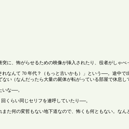
唐突に、怖がらせるための映像が挿入されたり、役者がしゃべ
れなんて 70 年代？（もっと古いかも）」という──。途中
てない
（なんだったら大量の屍体が転がっている部屋で休息し
いな──。
56 回くらい同じセリフを連呼していたり──。
れまた何の変哲もない地下道なので、怖くも何ともない。なん