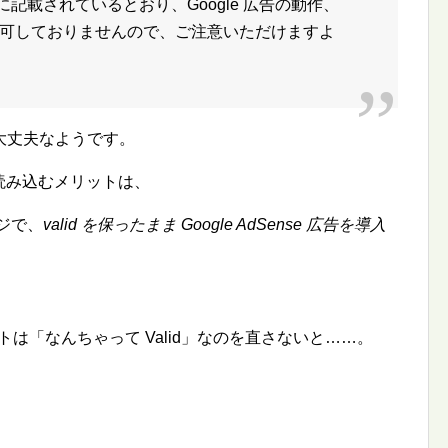
ーに記載されているとおり、Google 広告の動作、
可しておりませんので、ご注意いただけますよ
大丈夫なようです。
で読み込むメリットは、
ページで、
valid を保ったまま Google AdSense 広告を導入
は「なんちゃって Valid」なのを直さないと……。