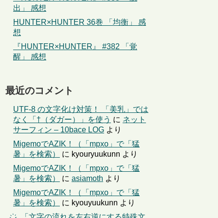
出」 感想
HUNTER×HUNTER 36巻 「均衡」 感
想
『HUNTER×HUNTER』 #382 「覚
醒」 感想
最近のコメント
UTF-8 の文字化け対策！ 「美乳」では
なく「†（ダガー）」を使う
に
ネット
サーフィン – 10bace LOG
より
MigemoでAZIK！（「mpxo」で「猛
暑」を検索）
に
kyouryuukunn
より
MigemoでAZIK！（「mpxo」で「猛
暑」を検索）
に
asiamoth
より
MigemoでAZIK！（「mpxo」で「猛
暑」を検索）
に
kyouyuukunn
より
҉←「文字の流れを左右逆にする特殊文