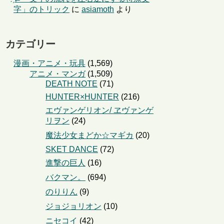
字」のトリック
に
asiamoth
より
カテゴリー
漫画・アニメ・玩具
(1,569)
アニメ・マンガ
(1,509)
DEATH NOTE
(71)
HUNTER×HUNTER
(216)
エヴァンゲリオン/ ヱヴァンゲ
リヲン
(24)
魔法少女まどか☆マギカ
(20)
SKET DANCE
(72)
進撃の巨人
(16)
バクマン。
(694)
のりりん
(9)
ジョジョリオン
(10)
ニセコイ
(42)