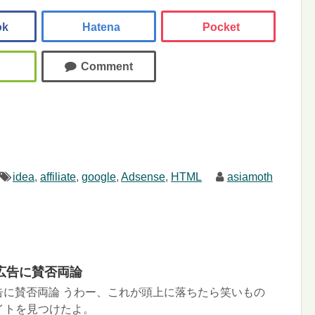
idea
,
affiliate
,
google
,
Adsense
,
HTML
asiamoth
広告に賛否両論
告に賛否両論 うわー、これが頭上に落ちたら笑いもの
いサイトを見つけたよ。