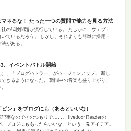
試験はマネるな！ たった一つの質問で能力を見る方法
入社の試験問題が流行している。 たしかに、ウェブ上
向いているだろう。 しかし、それよりも簡単に採用・
方法がある。
β3、イベントバトル開始
礼）、「ブログバトラー」がバージョンアップ。 新し
加できるようになった。 戦闘中の音楽も盛り上がり、
み。
der の「ピン」をブログにも（あるといいな）
なのでそのつもりで……。 livedoor Readerの
が、ブログにもあったらいいな、という一発アイデア。