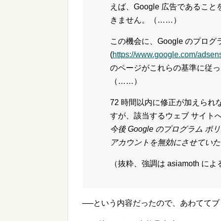
えば、Google 広告である
きません。（……）
この機会に、Google のプログ
(
https://www.google.com/adsens
のページがこれらの基準に従っ
（……）
72 時間以内に修正が加えら
すが、該当するウェブ サイト
今後 Google のプログラム
アカウントを無効にさせていた
（抜粋、強調は asiamoth に
──という内容だったので、あわてて