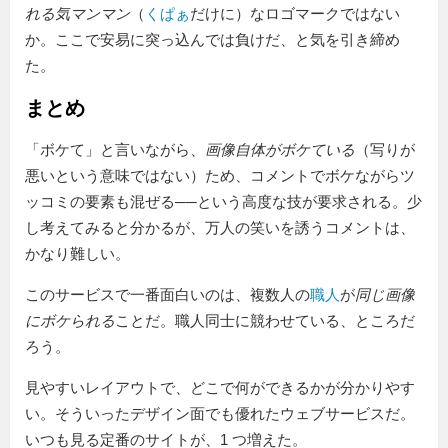
れる気マンマン
（
くぱぁ
だけに）なロゴマークではない
か。ここで安易に突っ込んでは負けだ、と気を引き締め
た。
まとめ
「ボケて」と言いながら、
画像自体がボケている
（写りが
悪いという意味ではない）ため、コメントでボケながらツ
ッコミの要素も混ぜる──という高度な技が要求される。少
し考えてみると分かるが、万人の笑いを誘うコメントは、
かなり難しい。
このサービスで一番面白いのは、複数人の
職人
が
同じ画像
にボケられる
ことだ。職人同士に競わせている、ところだ
ろう。
見やすいレイアウトで、どこで何ができるかが分かりやす
い。そういったデザイン面でも優れたウェブサービスだ。
いつも見る定番のサイトが、1 つ増えた。