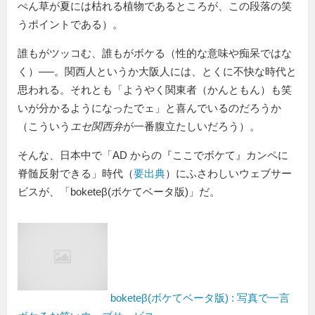
ぺん草が夏には枯れる植物であるところが、この段落の笑
うポイントである）。
誰もがツッコむ、誰もがボケる（性的な意味や痴呆ではな
く）──。関西人というか大阪人には、とくに不快な時代と
思われる。それとも「ようやく関東者（かんともん）も笑
いが分かるようになったでェ」と喜んでいるのだろうか
（こういう
エセ関西弁
が一番腹立たしいだろう）。
そんな、日本中で「AD からの『ここでボケて』カンペに
脊髄反射できる」時代（
要出典
）にふさわしいウェブサー
ビスが、「boketeβ(ボケてベータ版)」だ。
boketeβ(ボケてベータ版) : 写真で一言