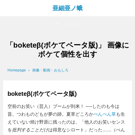
亜細亜ノ蛾
メニュー
「boketeβ(ボケてベータ版)」 画像に
ボケて個性を出す
Homepage
画像・動画・おもしろ
boketeβ(ボケてベータ版)
空前のお笑い（芸人）ブームが到来！ ──したのも今は
昔。つわものどもが夢の跡。夏草どころか
ぺんぺん草
も生
えていない焼け野原に残ったのは、「他人のお笑いセンス
を
批判することだけ
は得意なシロート」だった……（ぺん