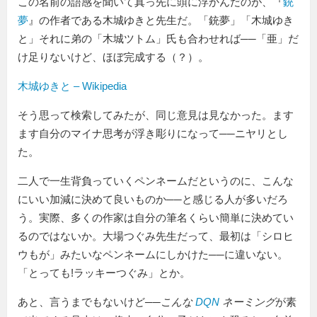
この名前の語感を聞いて真っ先に頭に浮かんだのが、『
銃
夢
』の作者である木城ゆきと先生だ。「銃夢」「木城ゆき
と」それに弟の「木城ツトム」氏も合わせれば──「亜」だ
け足りないけど、ほぼ完成する（？）。
木城ゆきと – Wikipedia
そう思って検索してみたが、同じ意見は見なかった。ます
ます自分のマイナ思考が浮き彫りになって──ニヤリとし
た。
二人で一生背負っていくペンネームだというのに、こんな
にいい加減に決めて良いものか──と感じる人が多いだろ
う。実際、多くの作家は自分の筆名くらい簡単に決めてい
るのではないか。大場つぐみ先生だって、最初は「シロヒ
ウもが」みたいなペンネームにしかけた──に違いない。
「とっても!ラッキーつぐみ」とか。
あと、言うまでもないけど──
こんな
DQN
ネーミング
が素