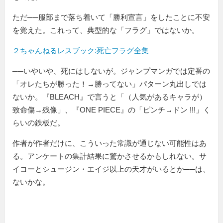
ただ──服部まで落ち着いて「勝利宣言」をしたことに不安
を覚えた。これって、典型的な「フラグ」ではないか。
２ちゃんねるレスブック:死亡フラグ全集
──いやいや、死にはしないが。ジャンプマンガでは定番の
「オレたちが勝った！→勝ってない」パターン丸出しでは
ないか。『BLEACH』で言うと「（人気があるキャラが）
致命傷→残像」、『ONE PIECE』の「ピンチ→ドン !!!」く
らいの鉄板だ。
作者が作者だけに、こういった常識が通じない可能性はあ
る。アンケートの集計結果に驚かさせるかもしれない。サ
イコーとシュージン・エイジ以上の天才がいるとか──は、
ないかな。