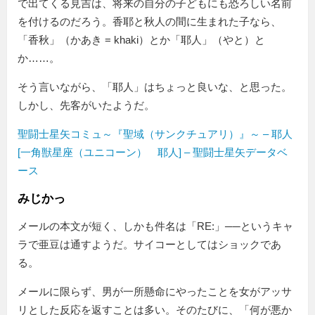
で出てくる見吉は、将来の自分の子どもにも恐ろしい名前
を付けるのだろう。香耶と秋人の間に生まれた子なら、
「香秋」（かあき = khaki）とか「耶人」（やと）と
か……。
そう言いながら、「耶人」はちょっと良いな、と思った。
しかし、先客がいたようだ。
聖闘士星矢コミュ～『聖域（サンクチュアリ）』～ – 耶人
[一角獣星座（ユニコーン） 耶人] – 聖闘士星矢データベ
ース
みじかっ
メールの本文が短く、しかも件名は「RE:」──というキャ
ラで亜豆は通すようだ。サイコーとしてはショックであ
る。
メールに限らず、男が一所懸命にやったことを女がアッサ
リとした反応を返すことは多い。そのたびに、「何が悪か