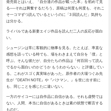
発売前とはいえ、
自分達の作品が載った本
を初めて見
る──それは興奮するだろう。原稿は何度も何度も、それこ
そ一コマずつ読んでいるというのに
3 回読んだ
気持ち
は分かる。
ライバルである新妻エイジ作品を読んだ二人の反応が面白
い。
シュージンは常に客観的に物事を見る。たとえば、率直な
感想を語っている時でも、場をわきまえて自分を「僕」と
呼ぶ。そんな彼だが、自分たちの作品は
何百回って読ん
でるから面白いのかどうか もうわからない
と評価してい
る。これがスゴく真実味があった。原作者の大場つぐみ先
生が『DEATH NOTE』や『バクマン。』を世に出す前に
も、同じことを感じたに違いない。
一方のサイコーには自作品に自信がある。それも虚勢では
ない。人間、本当に自信があるときは素の状態で断言する
ものだ。