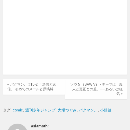
« バクマン。 #15-2 「送信と返
ソウ 5 （SAW V） - テーマは「殺
信」 初めてのメールと原稿料
人と更正との差」──あるいは狂
気 »
タグ:
comic
週刊少年ジャンプ
大場つぐみ
バクマン。
小畑健
asiamoth
: