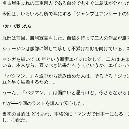
名古屋生まれの三重県人である自分でもすぐに意味が分かっ
今回は、いろいろな所で耳にする「ジャンプはアンケートの
1 対 1 で戦ったら
服部は前回、勝利宣言をした。自信を持って二人の作品が勝
シュージンは服部に対して珍しく不満げな顔を向けている。
マンガを描いて 10 年という新妻エイジに対して、二人は
いる。本来なら、喜ぶべき結果だろう（というか、エイジっ
『バクマン。』を途中から読み始めた人は、そろそろ「ジャ
豆と早く結婚するため」。
うーん、『バクマン。』は面白いと思うけど、今さらながら 
だが──今回のラストを読んで安心した。
当初の目的は どうあれ、本格的に「マンガで日本一になる」
し、心配だ。