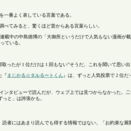
プを一番よく表している言葉である。
く調べてみると、驚くほど昔からある言葉らしい。
連載中の中島徳博の「大御所というだけで人気もない漫画が載
っている。
全部取ったが 1 位だけは 1 回もない
そうだ。これを聞いて思い出
た『
まじかる☆タルるートくん
』は、ずっと人気投票で 2 位だ
誌インタビューで読んだが、ウェブ上では見つからなかった。二
ずっと」は誇張かも。
、読者にはあまり読んでも得する情報ではない。「お約束な展