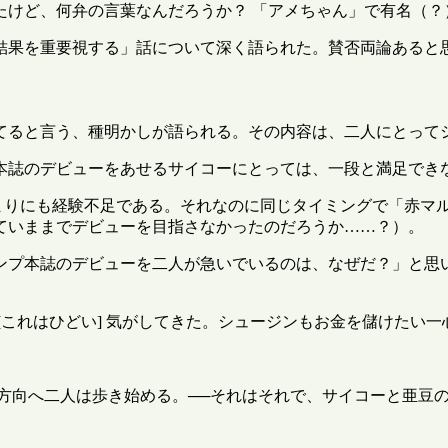
たけど、何弁の言葉なんだろうか？ 「アメちゃん」で有名（？
結果を重要視する」話について深く語られた。賛否両論あると
てると言う、種明かしが語られる。その内容は、二人にとって
本誌のデビューをあせるサイコーにとっては、一段と満足でき
 あまりにも経験不足である。それなのに同じタイミングで「赤マ
ていままでデビューを目指さなかったのだろうか……？）。
ンプ本誌のデビューを二人が急いでいるのは、なぜだ？」と思
[これはひどい] 気がしてきた。シュージンもお金を儲けたい一
方向へ二人は歩き始める。──それはそれで、サイコーと亜豆