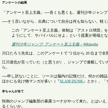
アンケートの結果
「アンケート至上主義」──良くも悪くも、週刊少年ジャン
──そう言いながら、出典について自分は何も知らない。軽
この「アンケート至上主義」体制は「アストロ球団」を
ようにして、サバイバルにせよ」という提案が発端とな
週刊少年ジャンプ: アンケート至上主義 – Wikipedia
川口たろう先生は、このアンケートで
2 位から 20 位まで
江川達也が言っていた（と思うが）、ジャンプで連載してい
ら。
──申し訳ないことに、ソースは脳内の記憶だけ。何かの雑
ほかにも化け物マンガが多い（『
SLAM DUNK
』とか）。「
本ちゃんが全て
恒例のジャンプ編集部の暴露コーナがやって来た。とはいえ
るくらいか。