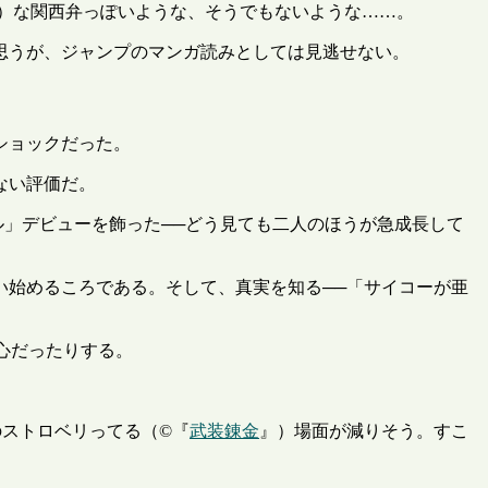
）な関西弁っぽいような、そうでもないような……。
思うが、ジャンプのマンガ読みとしては見逃せない。
ショックだった。
ない評価だ。
ル」デビューを飾った──どう見ても二人のほうが急成長して
い始めるころである。そして、真実を知る──「サイコーが亜
心だったりする。
のストロベリってる（©『
武装錬金
』）場面が減りそう。すこ