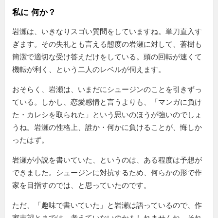
私に 何か？
岩瀬は、いきなりスゴい質問をしていますね。単刀直入す
ぎます。その失礼とも言える態度の岩瀬に対して、蒼樹も
簡潔で適切な受け答えだけをしている。頭の回転が速くて
機転が利く、という二人のレベルが伺えます。
おそらく、岩瀬は、いまだにシュージンのことを引きずっ
ている。しかし、恋愛感情と言うよりも、「マンガに負け
た・カレシを取られた」という思いのほうが強いのでしょ
うね。岩瀬の性格上、誰か・何かに負けることが、悔しか
ったはず。
岩瀬が小説を書いていた、というのは、ある程度は予想が
できました。シュージンに対抗するため、何らかの形で作
家を目指すのでは、と思っていたのです。
ただ、
趣味で書いていた
と岩瀬は語っているので、作
家志望とまでは、考えていないのかもしれませんね。それ