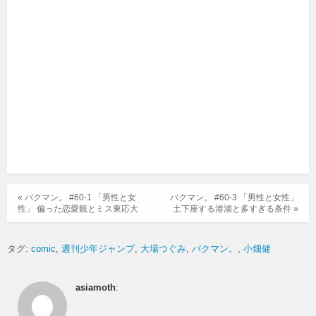
« バクマン。 #60-1 「男性と女
バクマン。 #60-3 「男性と女性」
性」 偏った恋愛観とミス東応大
土下座する港浦と多すぎる条件 »
タグ:
comic
週刊少年ジャンプ
大場つぐみ
バクマン。
小畑健
asiamoth
: