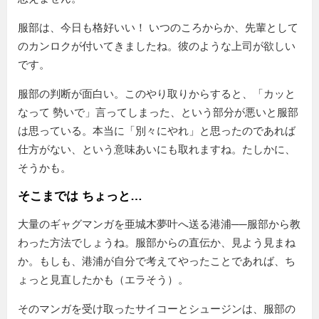
服部は、今日も格好いい！ いつのころからか、先輩として
のカンロクが付いてきましたね。彼のような上司が欲しい
です。
服部の判断が面白い。このやり取りからすると、
カッと
なって 勢いで
言ってしまった、という部分が悪いと服部
は思っている。本当に
別々にやれ
と思ったのであれば
仕方がない、という意味あいにも取れますね。たしかに、
そうかも。
そこまでは ちょっと…
大量のギャグマンガを亜城木夢叶へ送る港浦──服部から教
わった方法でしょうね。服部からの直伝か、見よう見まね
か。もしも、港浦が自分で考えてやったことであれば、ち
ょっと見直したかも（エラそう）。
そのマンガを受け取ったサイコーとシュージンは、服部の