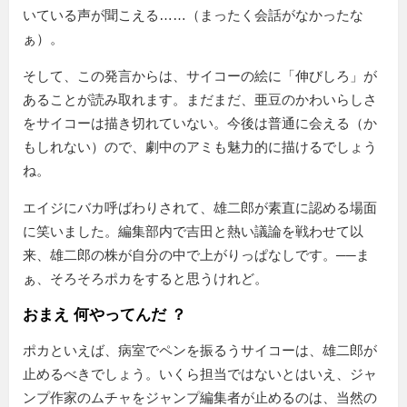
いている声が聞こえる……（まったく会話がなかったな
ぁ）。
そして、この発言からは、サイコーの絵に「伸びしろ」が
あることが読み取れます。まだまだ、亜豆のかわいらしさ
をサイコーは描き切れていない。今後は普通に会える（か
もしれない）ので、劇中のアミも魅力的に描けるでしょう
ね。
エイジにバカ呼ばわりされて、雄二郎が素直に認める場面
に笑いました。編集部内で吉田と熱い議論を戦わせて以
来、雄二郎の株が自分の中で上がりっぱなしです。──ま
ぁ、そろそろポカをすると思うけれど。
おまえ 何やってんだ ？
ポカといえば、病室でペンを振るうサイコーは、雄二郎が
止めるべきでしょう。いくら担当ではないとはいえ、ジャ
ンプ作家のムチャをジャンプ編集者が止めるのは、当然の