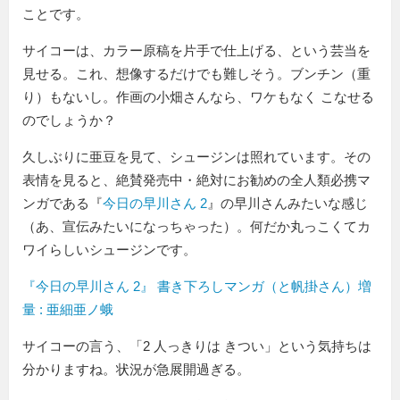
ことです。
サイコーは、カラー原稿を片手で仕上げる、という芸当を
見せる。これ、想像するだけでも難しそう。ブンチン（重
り）もないし。作画の小畑さんなら、ワケもなく こなせる
のでしょうか？
久しぶりに亜豆を見て、シュージンは照れています。その
表情を見ると、絶賛発売中・絶対にお勧めの全人類必携マ
ンガである『
今日の早川さん 2
』の早川さんみたいな感じ
（あ、宣伝みたいになっちゃった）。何だか丸っこくてカ
ワイらしいシュージンです。
『今日の早川さん 2』 書き下ろしマンガ（と帆掛さん）増
量 : 亜細亜ノ蛾
サイコーの言う、
2 人っきりは きつい
という気持ちは
分かりますね。状況が急展開過ぎる。