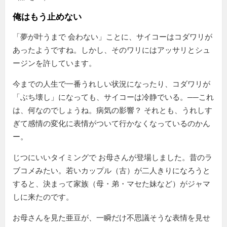
俺はもう止めない
夢が叶うまで 会わない
ことに、サイコーはコダワリが
あったようですね。しかし、そのワリにはアッサリとシュ
ージンを許しています。
今までの人生で一番うれしい状況になったり、コダワリが
ぶち壊し
になっても、サイコーは冷静でいる。──これ
は、何なのでしょうね。病気の影響？ それとも、うれしす
ぎて感情の変化に表情がついて行かなくなっているのかん
ー。
じつにいいタイミングで お母さんが登場しました。昔のラ
ブコメみたい。若いカップル（古）が二人きりになろうと
すると、決まって家族（母・弟・マセた妹など）がジャマ
しに来たのです。
お母さんを見た亜豆が、一瞬だけ不思議そうな表情を見せ