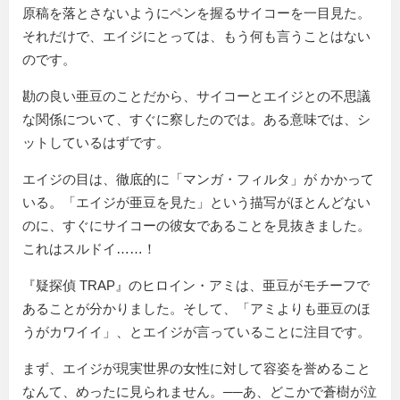
原稿を落とさないようにペンを握るサイコーを一目見た。
それだけで、エイジにとっては、もう何も言うことはない
のです。
勘の良い亜豆のことだから、サイコーとエイジとの不思議
な関係について、すぐに察したのでは。ある意味では、シ
ットしているはずです。
エイジの目は、徹底的に「マンガ・フィルタ」が かかって
いる。「エイジが亜豆を見た」という描写がほとんどない
のに、すぐにサイコーの彼女であることを見抜きました。
これはスルドイ……！
『疑探偵 TRAP』のヒロイン・アミは、亜豆がモチーフで
あることが分かりました。そして、「アミよりも亜豆のほ
うがカワイイ」、とエイジが言っていることに注目です。
まず、エイジが現実世界の女性に対して容姿を誉めること
なんて、めったに見られません。──あ、どこかで蒼樹が泣