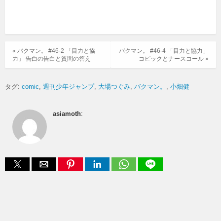
« バクマン。 #46-2 「目力と協
バクマン。 #46-4 「目力と協力」
力」 告白の告白と質問の答え
コピックとナースコール »
タグ:
comic
週刊少年ジャンプ
大場つぐみ
バクマン。
小畑健
asiamoth
: