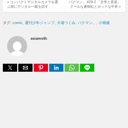
« コンパクトデジタルカメラを選
バクマン。 #29-2 「文学と音楽」
ぶ前にデジタル一眼を試す
クールな蒼樹紅とホットな中井 »
タグ:
comic
週刊少年ジャンプ
大場つぐみ
バクマン。
小畑健
asiamoth
: