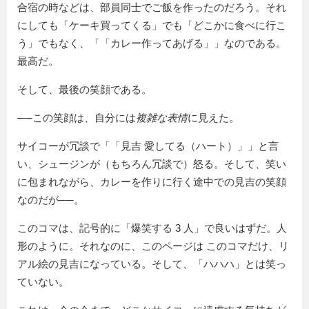
合宿の時などは、部員同士でご飯を作ったのだろう。それ
にしても「ケーキ買ってくる」でも「どこかに食べに行こ
う」でもなく、「
カレー作ってあげる
」なのである。
最高だ。
そして、最後の笑顔である。
──この笑顔は、自分には
複雑な表情
に見えた。
サイコーが冗談で「
見吉 愛してる（ハート）
」と言
い、シュージンが（もちろん冗談で）怒る。そして、笑い
に包まれながら、カレーを作りに行く途中での見吉の笑顔
なのだが──。
このコマは、記号的に「爆笑する 3 人」で良いはずだ。人
形のように。それなのに、このページは このコマだけ、リ
アル絵の見吉になっている。そして、「ハハハ」とは笑っ
ていない。