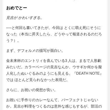
おめでとー
見吉が かわいすぎる
。
──と何回も書いてきたが、今回は とくに萌え死にそうに
なった（本当に昇天したら、どうやって報道されるのだろ
う？）。
まず、デフォルメの描写が面白い。
金未来杯のエントリィを喜んでいる3 人は、まるで人形劇
みたいだ。カラーページの見吉なんか、ウサギか何かを擬
人化したぬいぐるみのようにも見える。『DEATH NOTE』
では ほとんど見られなかった表現だ。
さらに、お祝いの発想が良い。
お祝いに手作りのカレーなんて、パーフェクトじゃない
か。見吉が料理をつくるのは意外な感じもするが、部活の