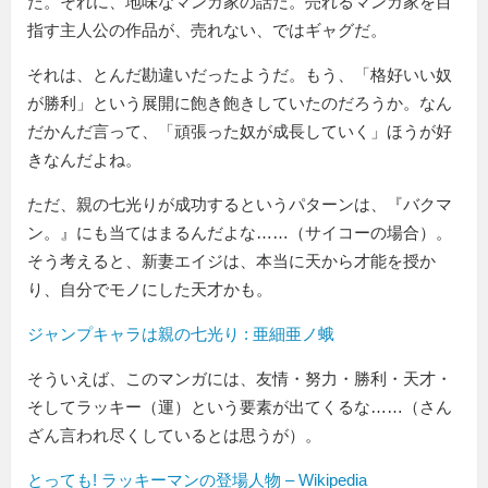
た。それに、地味なマンガ家の話だ。売れるマンガ家を目
指す主人公の作品が、売れない、ではギャグだ。
それは、とんだ勘違いだったようだ。もう、「格好いい奴
が勝利」という展開に飽き飽きしていたのだろうか。なん
だかんだ言って、「頑張った奴が成長していく」ほうが好
きなんだよね。
ただ、親の七光りが成功するというパターンは、『バクマ
ン。』にも当てはまるんだよな……（サイコーの場合）。
そう考えると、新妻エイジは、本当に天から才能を授か
り、自分でモノにした天才かも。
ジャンプキャラは親の七光り : 亜細亜ノ蛾
そういえば、このマンガには、友情・努力・勝利・天才・
そしてラッキー（運）という要素が出てくるな……（さん
ざん言われ尽くしているとは思うが）。
とっても! ラッキーマンの登場人物 – Wikipedia