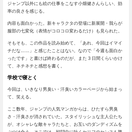
ジャンプ以外にも絵の仕事をこなす小畑健さんらしい、効
率の良さを感じる。
内容も面白かった。新キャラクタの登場に新展開・我らが
服部の七変化（表情がコロコロ変わるだけ）も見られた。
そもそも、この作品を読み始めて、「あれ、今回はイマイ
チだな……」と感じたことはない。なので「今週も面白か
ったです」と書けば終わるのだが、また 3 日間くらいかけ
て、ネチネチと感想を書く。
学校で寝とく
今回は、いきなり男臭い・汗臭いカラーページから始まっ
て、笑える。
ここ数年、ジャンプの人気マンガからは、ひたすら男臭
さ・汗臭さが消されていた。スタイリッシュな主人公たち
が、オシャレな敵キャラたちと、お互いのダンディズムを
ぶつけ合う。そこでは、戦闘中に吐くセリフのセンスも勝