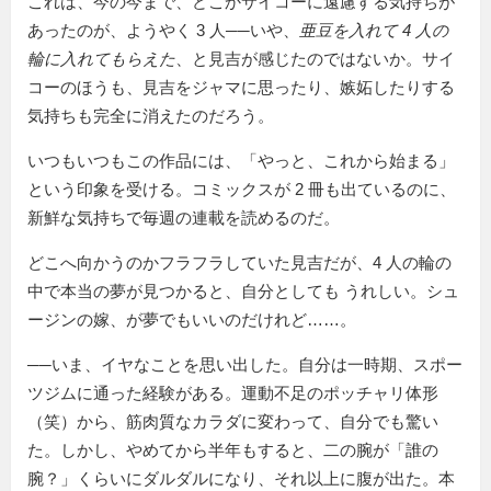
これは、今の今まで、どこかサイコーに遠慮する気持ちが
あったのが、ようやく 3 人──いや、
亜豆を入れて 4 人の
輪に入れてもらえた
、と見吉が感じたのではないか。サイ
コーのほうも、見吉をジャマに思ったり、嫉妬したりする
気持ちも完全に消えたのだろう。
いつもいつもこの作品には、「やっと、これから始まる」
という印象を受ける。コミックスが 2 冊も出ているのに、
新鮮な気持ちで毎週の連載を読めるのだ。
どこへ向かうのかフラフラしていた見吉だが、4 人の輪の
中で本当の夢が見つかると、自分としても うれしい。シュ
ージンの嫁、が夢でもいいのだけれど……。
──いま、イヤなことを思い出した。自分は一時期、スポー
ツジムに通った経験がある。運動不足のポッチャリ体形
（笑）から、筋肉質なカラダに変わって、自分でも驚い
た。しかし、やめてから半年もすると、二の腕が「誰の
腕？」くらいにダルダルになり、それ以上に腹が出た。本