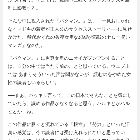
利に影響する。
そんな中に投入された『バクマン。』は、「一見おしゃれ
なイマドキの若者が主人公のサクセスストーリィ──に見せ
かけた、
時代おくれの男尊女卑な思想
が満載の
ヤロー臭い
マンガ」なのだ。
『バクマン。』に男尊女卑のニオイがプンプンすること
は、自分の中では当たり前のことと思っている。ウェブ上
では あまりそういった声は聞かないが、読むのをやめた女
性の読者もいるらしい。
──まぁ、ハッキリ言って、この日本でそんなことを気にし
ていたら、読める作品がなくなると思う。ハルキとかハル
ヒとか、ね。
この作品に脈々と流れている「根性」「努力」といった汗
臭い感覚は、今の読者には受け入れられないと思ってい