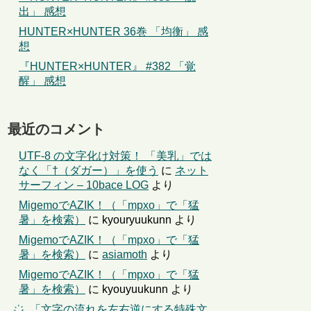
出」 感想
HUNTER×HUNTER 36巻 「均衡」 感
想
『HUNTER×HUNTER』 #382 「覚
醒」 感想
最近のコメント
UTF-8 の文字化け対策！ 「美乳」では
なく「†（ダガー）」を使う
に
ネット
サーフィン – 10bace LOG
より
MigemoでAZIK！（「mpxo」で「猛
暑」を検索）
に
kyouryuukunn
より
MigemoでAZIK！（「mpxo」で「猛
暑」を検索）
に
asiamoth
より
MigemoでAZIK！（「mpxo」で「猛
暑」を検索）
に
kyouyuukunn
より
҉←「文字の流れを左右逆にする特殊文