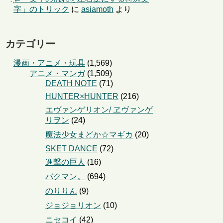
字」のトリック
に
asiamoth
より
カテゴリー
漫画・アニメ・玩具
(1,569)
アニメ・マンガ
(1,509)
DEATH NOTE
(71)
HUNTER×HUNTER
(216)
エヴァンゲリオン/ ヱヴァンゲ
リヲン
(24)
魔法少女まどか☆マギカ
(20)
SKET DANCE
(72)
進撃の巨人
(16)
バクマン。
(694)
のりりん
(9)
ジョジョリオン
(10)
ニセコイ
(42)