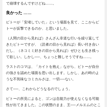
で崩壊するんですけどね……。
良かった ……
ピトーが
安堵していた
という場面を見て、ここからピ
トーが反撃できるのか、と思いました。
（人間の目から見れば）さんざん非道な行いを繰り返して
きたピトーですが、（読者の目から見れば）長い付き合い
だし、（ネコミミ好きの目から見れば）ぜひとも生き残っ
て欲しい。しかし──、ちょっと難しそうですね……。
ラストのコマは、「カイトを抱え」ながら、ピトーが自分
の強さを認めた場面を思い出します。しかし、あの時のよ
うな不気味なコミカルさは、一切──ない。
さて──、これからどうなるのでしょう。
ピトーの所見によると、ゴンは念能力が使えなくなる可能
性が出てきました。この状態のまま、王──メルエムのとこ