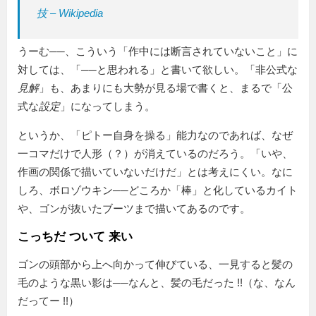
技 – Wikipedia
うーむ──、こういう「作中には断言されていないこと」に
対しては、「──と思われる」と書いて欲しい。「非公式な
見解
」も、あまりにも大勢が見る場で書くと、まるで「公
式な
設定
」になってしまう。
というか、
ピトー自身を操る
能力なのであれば、なぜ
一コマだけで人形（？）が消えているのだろう。「いや、
作画の関係で描いていないだけだ」とは考えにくい。なに
しろ、ボロゾウキン──どころか「棒」と化しているカイト
や、ゴンが抜いたブーツまで描いてあるのです。
こっちだ ついて 来い
ゴンの頭部から上へ向かって伸びている、一見すると髪の
毛のような黒い影は──なんと、髪の毛だった !!（な、なん
だってー !!）