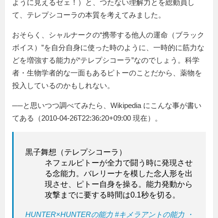
ように見えるゼェ！）と、つたない理解力とを総動員し
て、テレプシコーラの本質を考えてみました。
おそらく、シャルナークの“携帯する他人の運命（ブラック
ボイス）”を自分自身に使った時のように、一時的に筋力な
どを増強する能力が“テレプシコーラ”なのでしょう。科学
者・生物学者的な一面もあるピトーのことだから、薬物を
投入しているのかもしれない。
──と思いつつ調べてみたら、Wikipedia にこんな事が書い
てある（2010-04-26T22:36:20+09:00 現在）。
黒子舞想（テレプシコーラ）
ネフェルピトーが全力で闘う時に発現させ
る念能力。バレリーナを模した念人形を出
現させ、ピトー自身を操る。能力発動から
攻撃までに要する時間は0.1秒を切る。
HUNTER×HUNTERの能力 #キメラアントの能力 ・