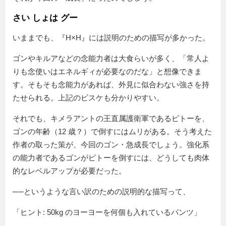
さい しょは グー
いままでも、『H×H』には説明のための描写が多かった。
ゴンやキルアなどの念能力者は大食らいが多く、「常人よ
りも念使いはエネルギィが必要なのだな」と想像できま
す。そもそも念能力があれば、外見に似合わない強さを持
たせられる。上記のビスケも分かりやすい。
それでも、キメラアントの王直属護衛軍であるピトーを、
ゴンの年齢（12 歳？）で倒すにはムリがある。そう考えた
作者の取った策が、今回のゴン・急成長でしょう。強化系
の能力者であるゴンがピトーを倒すには、どうしても肉体
的なレベルアップが必要だった。
──というような言い訳のための説明的な描写って、
「ヒント: 50kg のヨーヨーを何個も入れているパンツ」