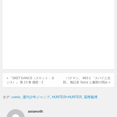
« 『SKET DANCE（スケット・ダ
バクマン。 #83-1 「スパイと次
ンス）』 第 13 巻 感想・2
回」 無記名 Suica と服部の弱み »
タグ:
comic
週刊少年ジャンプ
HUNTER×HUNTER
冨樫義博
asiamoth
: