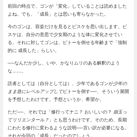
前回の時点で、ゴンが「変化」していることは読めました
よね。でも、「成長」とは思いも寄らなかった。
今のゴンは、容姿だけを見るとビスケを思い出します。ビ
スケは、自分の意思で少女期のような体に変化させてい
る。それに対してゴンは、ピトーを倒せる年齢まで
強制
的に 成長した
らしい。
──なんだか少し、いや、かなりムリのある解釈のよう
な……。
読者としては（自分としては）、少年であるゴンが
少年の
まま急にレベルアップして
ピトーを倒す──、そういう展開
を予想したわけです。予想というか、希望か。
ただ──、それでは「修行ってナニ？ おいしいの？
崩玉っ
てリリエンタール？
」とも思うわけです。そのため、長期
にわたる修行に変わるような説明──言い訳が必要になる。
それが今回の「成長」だったのでしょう。