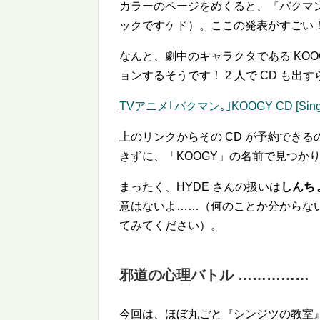
カラーのページをめくると、『バクマ
ックですケド）。ここの発表がすごい
なんと、劇中のキャラクタである KOO
ョンするそうです！ 2 人で CD も出
TVアニメ｢バクマン｡｣KOOGY CD [Single
上のリンクからその CD が予約でき
きずに、「KOOGY」の名前で見つか
まったく、HYDE さんの扱いは
しんち
意はないよ……（何のことか分からない
てみてください）。
邪道の心理バトル ……………
今回は、ほぼ丸ごと『シンジツの教室