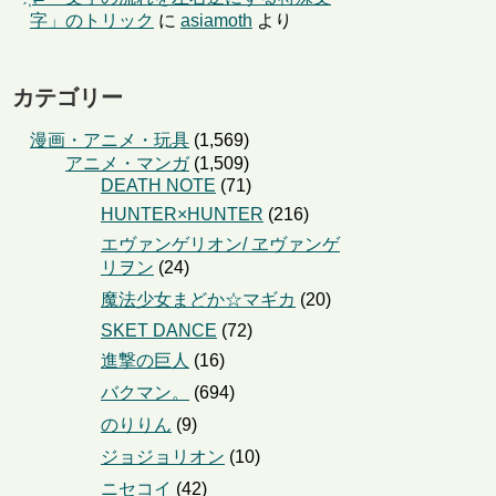
字」のトリック
に
asiamoth
より
カテゴリー
漫画・アニメ・玩具
(1,569)
アニメ・マンガ
(1,509)
DEATH NOTE
(71)
HUNTER×HUNTER
(216)
エヴァンゲリオン/ ヱヴァンゲ
リヲン
(24)
魔法少女まどか☆マギカ
(20)
SKET DANCE
(72)
進撃の巨人
(16)
バクマン。
(694)
のりりん
(9)
ジョジョリオン
(10)
ニセコイ
(42)