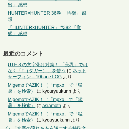
出」 感想
HUNTER×HUNTER 36巻 「均衡」 感
想
『HUNTER×HUNTER』 #382 「覚
醒」 感想
最近のコメント
UTF-8 の文字化け対策！ 「美乳」では
なく「†（ダガー）」を使う
に
ネット
サーフィン – 10bace LOG
より
MigemoでAZIK！（「mpxo」で「猛
暑」を検索）
に
kyouryuukunn
より
MigemoでAZIK！（「mpxo」で「猛
暑」を検索）
に
asiamoth
より
MigemoでAZIK！（「mpxo」で「猛
暑」を検索）
に
kyouyuukunn
より
҉←「文字の流れを左右逆にする特殊文