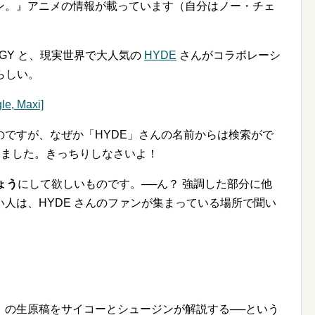
ン。』アニメの情報が載っています（自分はノー・チェ
！
GY と、現実世界で大人気の
HYDE
さんがコラボレーシ
すらしい。
, Maxi]
るのですが、なぜか「HYDE」さんの名前からは検索がで
りました。きっちりしなさいよ！
ょう
にして欲しいものです。──ん？ 強調した部分に他
人は、HYDE さんのファンが集まっている場所で聞い
』の生原稿をサイコーとシュージンが解説する──という