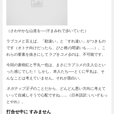
（さわやかな山道を──汗まみれで歩いていた）
ラブコメと言えば、「勘違い」と「すれ違い」がつきもの
です（オトナ向けだったら、
ひと晩の間違い
も……）。こ
れらの要素を抜きにして
ラブをコメる
のは、不可能です。
今回の蒼樹紅と平丸一也は、まさにラブコメの主人公とい
った感じでした！ しかし、本人たち──とくに平丸は、そ
んなことは考えていません。それが面白い。
ネガティブ王子
のことだから、どんどん悪い方向に考えて
いって自滅しそうで心配ですね……（日本語訳: いいぞもっ
とやれ）。
打合せ中に すみません