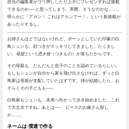
担当の編集者がゴリ押ししたり上手にプレゼンすれば連載
できるのか──と思ってしまう。実際、そうなのかな……。
明らかに「アカン！ これはアカンでー！」という新連載が
あったりするし。
お姉さんほどではないけれど、ボーッとしていた印象の白
鳥シュンも、顔つきがスッキリしてきました。たくまし
い。
母親という憑き物
（つきもの）が落ちたからです。
その母親も、だんだんと息子のことを認めているらしい。
もしもシュンが自分から家を飛び出さなければ、ずっと白
鳥家は母親が支配していたはずです。姉が結婚したら、お
そらくその子どもも──。
白鳥家もシュンも、未来へ向かって歩き始めました。これ
で大丈夫ですね。あとは──、ピースのお嫁さん探し
か……。
ネームは 僕達で作る