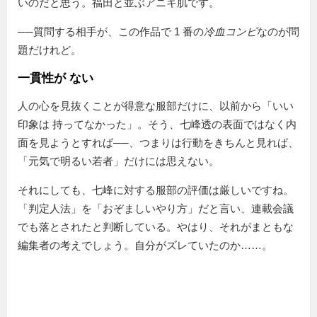
いのだと思う。福田と並ぶアニキ肌です。
──質問する相手が、この作品で 1 番の
冷血コンビ
なのが問
題だけれど。
一貫性が ない
人の心を見抜くことが得意な服部だけに、以前から
いい
印象は 持ってなかった
。そう、七峰透の表面ではなく内
面を見ようとすれば──、つまりは行動をきちんと見れば、
「元気で明るい若者」だけには思えない。
それにしても、七峰に対する服部の評価は厳しいですね。
「判定人法」を
おぞましいやり方
だと言い、連載会議
でも落とされたと判断している。やはり、それがまともな
編集者の考えでしょう。自分がズレていたのか……。