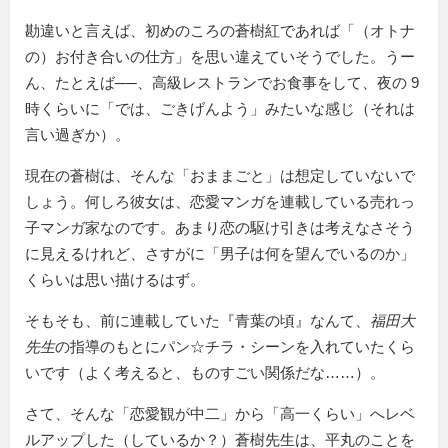
勘違いと言えば、初めのころの蒼樹紅であれば「（オトナ
の）お付き合いの仕方」を思い違えていそうでした。うー
ん、たとえば──、高級レストランでお食事をして、夜の 9
時くらいに「では、ごきげんよう」みたいな感じ（それは
言い過ぎか）。
現在の蒼樹は、そんな「おままごと」は想定していないで
しょう。何しろ彼女は、恋愛マンガを連載している売れっ
子マンガ家なのです。あまり恋の駆け引きは考えなさそう
に見えるけれど、さすがに「男子は何を望んでいるのか」
くらいは思い描けるはず。
そもそも、前に連載していた『青葉の頃』なんて、
福田大
先生
の指導のもとにパン☆チラ・シーンを入れていたくら
いです（よく考えると、ものすごい関係だな……）。
さて、そんな「恋愛観が中二」から「高一くらい」へレベ
ルアップした（しているか？）蒼樹先生は、平丸のことを