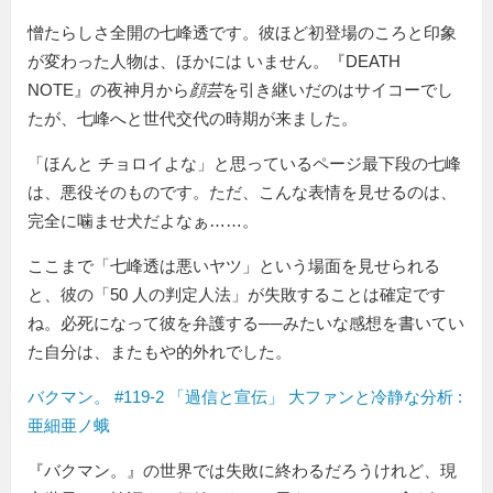
憎たらしさ全開の七峰透です。彼ほど初登場のころと印象
が変わった人物は、ほかには いません。『DEATH
NOTE』の夜神月から
顔芸
を引き継いだのはサイコーでし
たが、七峰へと世代交代の時期が来ました。
ほんと チョロイよな
と思っているページ最下段の七峰
は、悪役そのものです。ただ、こんな表情を見せるのは、
完全に噛ませ犬だよなぁ……。
ここまで「七峰透は悪いヤツ」という場面を見せられる
と、彼の「50 人の判定人法」が失敗することは確定です
ね。必死になって彼を弁護する──みたいな感想を書いてい
た自分は、またもや的外れでした。
バクマン。 #119-2 「過信と宣伝」 大ファンと冷静な分析 :
亜細亜ノ蛾
『バクマン。』の世界では失敗に終わるだろうけれど、現