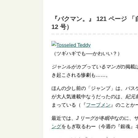
『バクマン。』 121 ページ 「
12 号）
（ツギハギでも──かわいい？）
ジャンルがカブっているマンガ
の掲載
き起こされる惨劇も……。
ほんの少し前の「ジャンプ」は、バスケ
が大人気連載中なうだったのは、
紀元
まっている（『
フープメン
』のことか
最近では、
J リーグが冬眠中
なのに、
ング
をもぎ取るわー（今週の『銀魂』