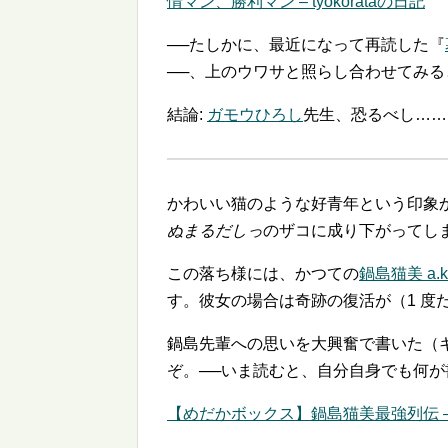
情マン、勝利マン – tyokorataの日記
──たしかに、最近になって再読した『
──、上のウワサと照らし合わせてみ
結論:
ガモウひろし
先生、恐るべし……
かわいい猫のような好青年という印象
ぬまるだしっ
のザコに成り下がってし
この落ち様には、かつての
鍋島猫美 a.
す。彼女の場合は奇跡の復活が（1 度
鍋島先輩への思いを大興奮で書いた（
ぞ。──いま読むと、自分自身でも何
【めだかボックス】鍋島猫美最強列伝 –