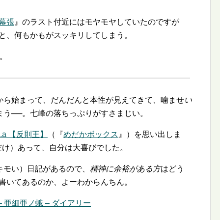
幕張
』のラスト付近にはモヤモヤしていたのですが
ると、何もかもがスッキリしてしまう。
。
から始まって、だんだんと本性が見えてきて、噛ませ
い
まう──。七峰の落ちっぷりがすさまじい。
k.a 【反則王】
（『
めだかボックス
』）を思い出しま
だけ）あって、自分は大喜びでした。
キモい）日記があるので、
精神に余裕がある方
はどう
が書いてあるのか、よーわからんちん。
 亜細亜ノ蛾 – ダイアリー