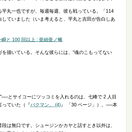
平丸一也ですが、毎週毎週、彼も戦っている。「114
白していました（いま考えると、平丸と吉田が告白しあ
瞬と 100 回以上 : 亜細亜ノ蛾
ガを描いている。そんな彼らには、
魂のこもってない
──とサイコーにツッコミを入れるのは、七峰で 2 人目
言っていた（『
バクマン。 (4)
』 「30 ページ」）。──本
普段は無口です。シュージンかカヤと話すとき以外は、