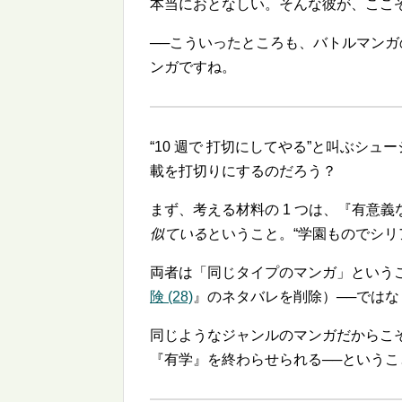
本当におとなしい。そんな彼が、ここ
──こういったところも、バトルマン
ンガですね。
10 週で 打切にしてやる
と叫ぶシュー
載を打切りにするのだろう？
まず、考える材料の 1 つは、『有意
似ている
ということ。
学園ものでシリ
両者は「同じタイプのマンガ」というこ
険 (28)
』のネタバレを削除）──ではな
同じようなジャンルのマンガだからこ
『有学』を終わらせられる──というこ