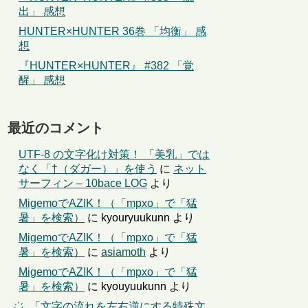
出」 感想
HUNTER×HUNTER 36巻 「均衡」 感
想
『HUNTER×HUNTER』 #382 「覚
醒」 感想
最近のコメント
UTF-8 の文字化け対策！ 「美乳」では
なく「†（ダガー）」を使う
に
ネット
サーフィン – 10bace LOG
より
MigemoでAZIK！（「mpxo」で「猛
暑」を検索）
に
kyouryuukunn
より
MigemoでAZIK！（「mpxo」で「猛
暑」を検索）
に
asiamoth
より
MigemoでAZIK！（「mpxo」で「猛
暑」を検索）
に
kyouyuukunn
より
҉←「文字の流れを左右逆にする特殊文