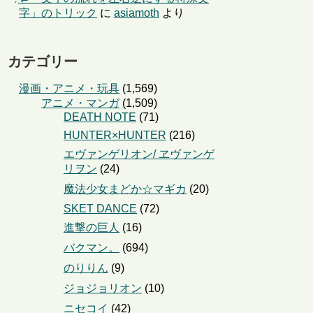
字」のトリック
に
asiamoth
より
カテゴリー
漫画・アニメ・玩具
(1,569)
アニメ・マンガ
(1,509)
DEATH NOTE
(71)
HUNTER×HUNTER
(216)
エヴァンゲリオン/ ヱヴァンゲ
リヲン
(24)
魔法少女まどか☆マギカ
(20)
SKET DANCE
(72)
進撃の巨人
(16)
バクマン。
(694)
のりりん
(9)
ジョジョリオン
(10)
ニセコイ
(42)