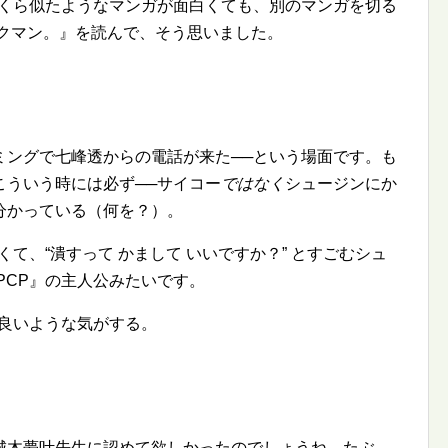
いくら似たようなマンガが面白くても、別のマンガを切る
バクマン。』を読んで、そう思いました。
ミングで七峰透からの電話が来た──という場面です。も
こういう時には必ず──サイコー
ではなく
シュージンにか
分かっている（何を？）。
なくて、
潰すって かまして いいですか？
とすごむシュ
PCP』の主人公みたいです。
も良いような気がする。
城木夢叶先生に認めて欲しかったのでしょうね。たぶ