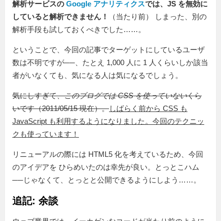
解析サービスの
Google アナリティクス
では、JS を無効に
していると解析できません！
（当たり前） しまった、別の
解析手段も試しておくべきでした……。
ということで、今回の記事でターゲットにしているユーザ
数は不明ですが──、たとえ 1,000 人に 1 人くらいしか該当
者がいなくても、気になる人は気になるでしょう。
気にしすぎて、
このブログでは CSS を使っていない
くら
いです（2011/05/15 現在）。
しばらく前から CSS も
JavaScript も利用するようになりました。今回のテクニッ
クも使っています！
リニューアルの際には HTML5 化を考えているため、今回
のアイデアを ひらめいたのは幸先が良い。とっとこハム
──じゃなくて、とっとと公開できるようにしよう……。
追記: 余談