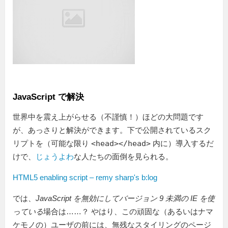
JavaScript で解決
世界中を震え上がらせる（不謹慎！）ほどの大問題です
が、あっさりと解決ができます。下で公開されているスク
リプトを（可能な限り
<head></head>
内に）導入するだ
けで、
じょうよわ
な人たちの面倒を見られる。
HTML5 enabling script – remy sharp's b:log
では、
JavaScript を無効にしてバージョン 9 未満の IE を使
っている
場合は……？ やはり、この頑固な（あるいはナマ
ケモノの）ユーザの前には、無残なスタイリングのページ