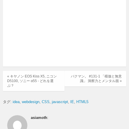
« キヤノン EOS Kiss X5, ニコン
バクマン。 #131-1 「模倣と無意
D5100, ソニー α55 - どれを選
識」 洞察力とメンタル面 »
ぶ？
タグ:
idea
webdesign
CSS
javascript
IE
HTML5
asiamoth
: