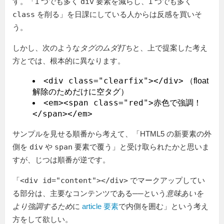
す。「1 つでも多く
div
要素を減らし、1 つでも多く
class
を削る」を日課にしている人からは反感を買いそ
う。
しかし、次のような
タグのムダ打ち
と、上で提案した考え
方とでは、根本的に異なります。
<div class="clearfix"></div>
（float
解除のためだけに空タグ）
<em><span class="red">赤色で強調！
</span></em>
サンプルを見せる順番から考えて、「HTML5 の新要素の外
側を
div
や
span
要素で覆う」と受け取られたかと思いま
すが、じつは順番が逆です。
「
<div id="content"></div>
でマークアップしてい
る部分は、主要なコンテンツである──という
意味あいを
より強調するため
に
article 要素
で内側を囲む」という考え
方をして欲しい。