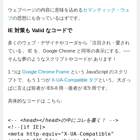
ウェブページの内容に意味を込める
セマンティック・ウェ
ブ
の思想にも合っているはずです。
IE 対策も Valid なコードで
多くのウェブ・デザイナやコーダから「注目され・愛され
ている」 IE を、Google Chrome と同等の表示にする。──
そんな夢のようなスクリプトやコードが あります！
1 つは
Google Chrome Frame
という JavaScript のスクリ
プトで、もう 1 つが
X-UA-Compatible タグ
という。大ざっ
ぱに言えば前者が IE6-8 用・後者が IE9 用です。
具体的なコードは こちら:
<-- 
<head></head>の中にコレを書く！
 -->

<!--[if IE]>

<meta http-equiv="X-UA-Compatible" 