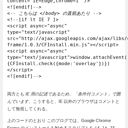
content="IE=Edge,chrome=1" />

<![endif]-->

<-- 
こちらは </body> の直前あたり
 -->

<!--[if lt IE 7 ]>

<script async="async" 
type="text/javascript" 
src="http://ajax.googleapis.com/ajax/libs/
frame/1.0.3/CFInstall.min.js"></script>

<script async="async" 
type="text/javascript">window.attachEvent(
{CFInstall.check({mode:'overlay'})})
</script>

両方とも
IE 用の記述であるため、「条件付コメント」で囲
んでいます
。こうすると、IE 以外のブラウザはコメントと
して無視してくれる。
上のコードのとおり このブログでは、Google Chrome
Frame のインストールを勧めるスクリプトを