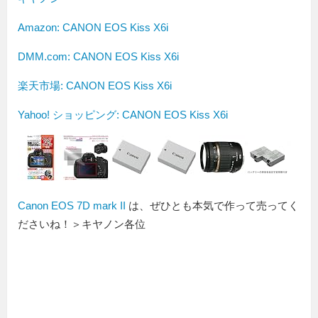
Amazon:
CANON EOS Kiss X6i
DMM.com: CANON EOS Kiss X6i
楽天市場: CANON EOS Kiss X6i
Yahoo! ショッピング: CANON EOS Kiss X6i
Canon EOS 7D mark II
は、ぜひとも本気で作って売ってく
ださいね！＞キヤノン各位