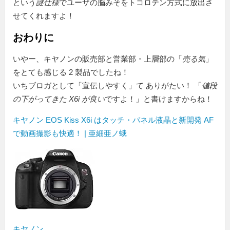
という
謎仕様
でユーザの脳みそをトコロテン方式に放出さ
せてくれますよ！
おわりに
いやー、キヤノンの販売部と営業部・上層部の「
売る気
」
をとても感じる 2 製品でしたね！
いちブロガとして「宣伝しやすく」て ありがたい！ 「
値段
の下がってきた X6i が良い
ですよ！」と書けますからね！
キヤノン EOS Kiss X6i はタッチ・パネル液晶と新開発 AF
で動画撮影も快適！ | 亜細亜ノ蛾
キヤノン