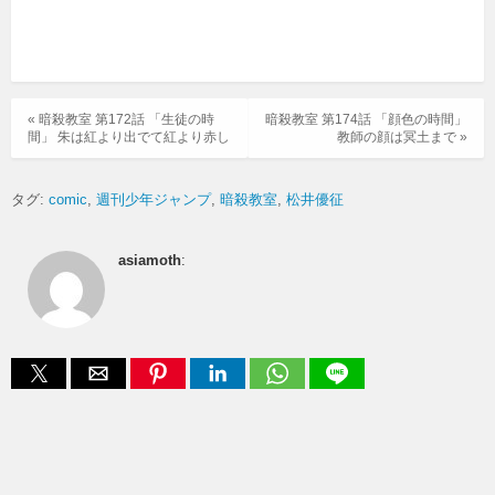
« 暗殺教室 第172話 「生徒の時
暗殺教室 第174話 「顔色の時間」
間」 朱は紅より出でて紅より赤し
教師の顔は冥土まで »
タグ:
comic
週刊少年ジャンプ
暗殺教室
松井優征
asiamoth
: