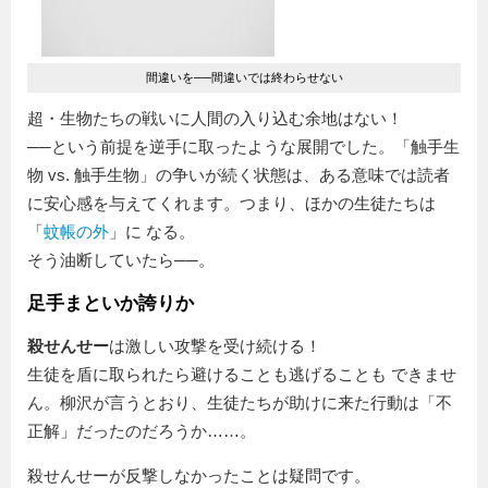
間違いを──間違いでは終わらせない
超・生物たちの戦いに人間の入り込む余地はない！
──という前提を逆手に取ったような展開でした。「触手生
物 vs. 触手生物」の争いが続く状態は、ある意味では読者
に安心感を与えてくれます。つまり、ほかの生徒たちは
「
蚊帳の外
」に なる。
そう油断していたら──。
足手まといか誇りか
殺せんせー
は激しい攻撃を受け続ける！
生徒を盾に取られたら避けることも逃げることも できませ
ん。柳沢が言うとおり、生徒たちが助けに来た行動は
不
正解
だったのだろうか……。
殺せんせーが反撃しなかったことは疑問です。