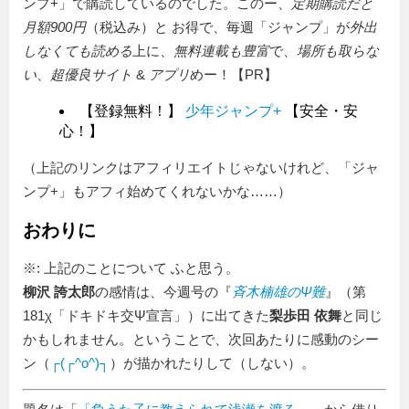
ンプ+」で購読しているのでした。このー、
定期購読だと
月額900円
（税込み）と お得で、毎週「ジャンプ」が
外出
しなくても読める
上に、
無料連載も豊富
で、
場所も取らな
い
、
超優良サイト
&
アプリ
めー！【PR】
【登録無料！】
少年ジャンプ+
【安全・安
心！】
（上記のリンクはアフィリエイトじゃないけれど、「ジャ
ンプ+」もアフィ始めてくれないかな……）
おわりに
※: 上記のことについて ふと思う。
柳沢 誇太郎
の感情は、今週号の『
斉木楠雄のΨ難
』（第
181χ「ドキドキ交Ψ宣言」）に出てきた
梨歩田 依舞
と同じ
かもしれません。ということで、次回あたりに感動のシー
ン（
┌(┌^o^)┐
）が描かれたりして（しない）。