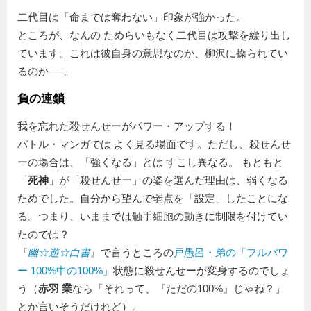
二代目は「命までは奪わない」印象が強かった。
ところが、なんの ためらいもなく二代目は攻撃を繰り出し
ています。これは彼自身の意思なのか、柳沢に操られてい
るのか──。
負の連鎖
我を忘れた殺せんせーがパワー・アップする！
バトル・マンガでは よく見る場面です。ただし、殺せんせ
ーの場合は、「強くなる」とは すこし異なる。 もともと
「
死神
」が「殺せんせー」の姿を選んだ理由は、弱くなる
ためでした。自分から望んで弱点を「設定」したことにな
る。つまり、いままでは触手細胞の動きに制限を付けてい
たのでは？
『
幽☆遊☆白書
』で言うところの
戸愚呂・弟の「フルパワ
ー 100%中の100%」
状態に殺せんせーが変身するのでしょ
う（
赤羽 業
なら「それって、『ただの100%』じゃね？」
とか言いそうだけれど）。