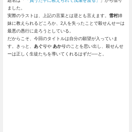
題名は「
負うた子に教えられて浅瀬を渡る
」から借り
ました。
実際のラストは、上記の言葉とは逆とも言えます。
雪村
姉
妹に教えられるどころか、2人を失ったことで殺せんせーは
最悪の愚行に走ろうとしている。
だからこそ、今回のタイトルは自分の願望が入っていま
す。きっと、
あぐり
や
あかり
のことを思い出し、殺せんせ
ーは正しく生徒たちを導いてくれるはずだ──と。