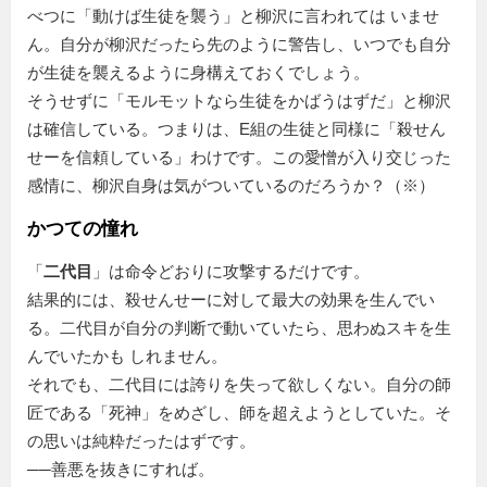
べつに「動けば生徒を襲う」と柳沢に言われては いませ
ん。自分が柳沢だったら先のように警告し、いつでも自分
が生徒を襲えるように身構えておくでしょう。
そうせずに「モルモットなら生徒をかばうはずだ」と柳沢
は確信している。つまりは、E組の生徒と同様に「殺せん
せーを信頼している」わけです。この愛憎が入り交じった
感情に、柳沢自身は気がついているのだろうか？（※）
かつての憧れ
「
二代目
」は命令どおりに攻撃するだけです。
結果的には、殺せんせーに対して最大の効果を生んでい
る。二代目が自分の判断で動いていたら、思わぬスキを生
んでいたかも しれません。
それでも、二代目には誇りを失って欲しくない。自分の師
匠である「死神」をめざし、師を超えようとしていた。そ
の思いは純粋だったはずです。
──善悪を抜きにすれば。