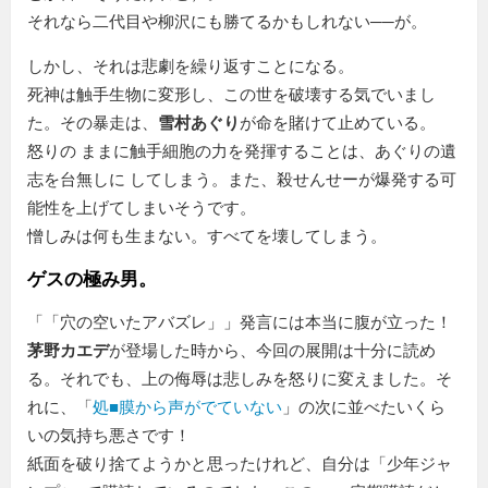
それなら二代目や柳沢にも勝てるかもしれない──が。
しかし、それは悲劇を繰り返すことになる。
死神は触手生物に変形し、この世を破壊する気でいまし
た。その暴走は、
雪村あぐり
が命を賭けて止めている。
怒りの ままに触手細胞の力を発揮することは、あぐりの遺
志を台無しに してしまう。また、殺せんせーが爆発する可
能性を上げてしまいそうです。
憎しみは何も生まない。すべてを壊してしまう。
ゲスの極み男。
「
穴の空いたアバズレ
」発言には本当に腹が立った！
茅野カエデ
が登場した時から、今回の展開は十分に読め
る。それでも、上の侮辱は悲しみを怒りに変えました。そ
れに、「
処■膜から声がでていない
」の次に並べたいくら
いの気持ち悪さです！
紙面を破り捨てようかと思ったけれど、自分は「少年ジャ